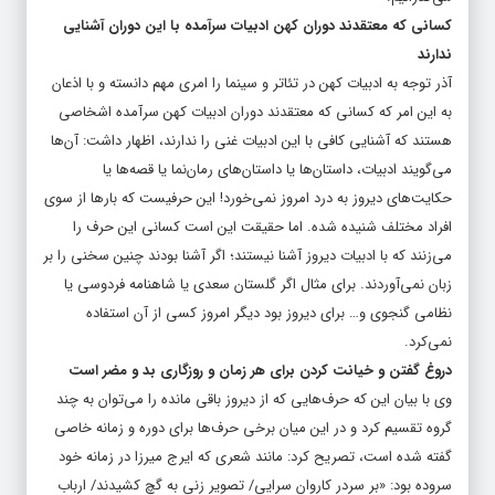
کسانی که معتقدند دوران کهن ادبیات سرآمده با این دوران آشنایی
ندارند
آذر توجه به ادبیات کهن در تئاتر و سینما را امری مهم دانسته و با اذعان
به این امر که کسانی که معتقدند دوران ادبیات کهن سرآمده اشخاصی
هستند که آشنایی کافی با این ادبیات غنی را ندارند، اظهار داشت: آن‌ها
می‌گویند ادبیات، داستان‌ها یا داستان‌های رمان‌نما یا قصه‌ها یا
حکایت‌های دیروز به درد امروز نمی‌خورد! این حرفیست که بار‌ها از سوی
افراد مختلف شنیده شده. اما حقیقت این است کسانی این حرف را
می‌زنند که با ادبیات دیروز آشنا نیستند؛ اگر آشنا بودند چنین سخنی را بر
زبان نمی‌آوردند. برای مثال اگر گلستان سعدی یا شاهنامه فردوسی یا
نظامی گنجوی و… برای دیروز بود دیگر امروز کسی از آن استفاده
نمی‌کرد.
دروغ گفتن و خیانت کردن برای هر زمان و روزگاری بد و مضر است
وی با بیان این که حرف‌هایی که از دیروز باقی مانده را می‌توان به چند
گروه تقسیم کرد و در این میان برخی حرف‌ها برای دوره و زمانه خاصی
گفته شده است، تصریح کرد: مانند شعری که ایرج میرزا در زمانه خود
سروده بود: «بر سردر کاروان سرایی/ تصویر زنی به گچ کشیدند/ ارباب