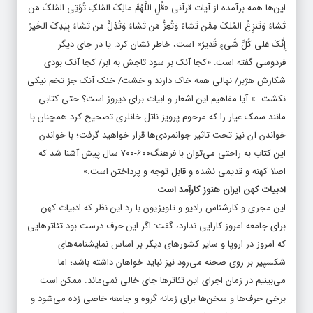
این‌ها همه برآمده از آیات قرآنی «قُلِ اللَّهُمَّ مالِکَ المُلکِ تُؤتِی المُلکَ مَن
تَشاءُ وَتَنزِعُ المُلکَ مِمَّن تَشاءُ وَتُعِزُّ مَن تَشاءُ وَتُذِلُّ مَن تَشاءُ بِیَدِکَ الخَیرُ
إِنَّکَ عَلى کُلِّ شَیءٍ قَدیرٌ» است، خاطر نشان کرد: یا در جای دیگر
فردوسی گفته است: «کجا آنک بر سود تاجش به ابر/ کجا آنک بودی
شکارش هژبر/ نهالی همه خاک دارند و خشت/ خنک آنک جز تخم نیکی
نکشت…» آیا مفاهیم این اشعار و ابیات برای دیروز است؟ حتی کتابی
مانند سمک عیار را که مرحوم پرویز ناتل خانلری تصحیح کرد همچنان با
خواندن آن نیز تحت تاثیر جوانمردی‌ها قرار خواهید گرفت؛ با خواندن
این کتاب به راحتی می‌توان با فرهنگ۶۰۰-۷۰۰ سال پیش آشنا شد که
اصلا کهنه و قدیمی نشده و قابل توجه و پرداختن است.»
ادبیات کهن ایران هنوز کارآمد است
این مجری و کارشناس رادیو و تلویزیون با رد این نظر که ادبیات کهن
برای جامعه امروز کارایی ندارد، گفت: اگر این حرف درست بود تئاتر‌هایی
که امروز در اروپا و سایر کشور‌های دیگر بر اساس نمایشنامه‌های
شکسپیر بر روی صحنه می‌رود نیز نباید خواهان داشته باشد؛ اما
می‌بینیم در زمان اجرای این تئاتر‌ها جای خالی نمی‌ماند. ممکن است
برخی حرف‌ها و سخن‌ها برای زمانه گروه و جامعه خاصی زده می‌شود و