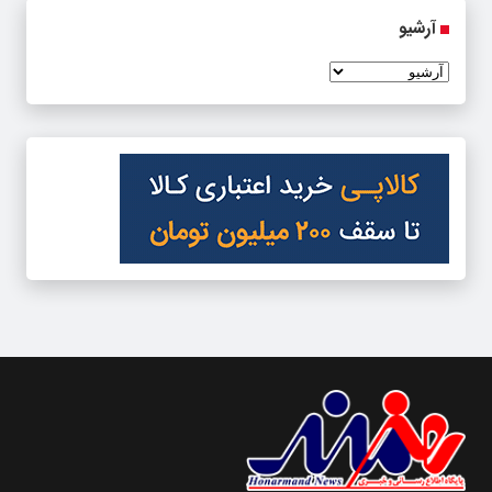
آرشیو