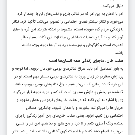
دنبال می‌کنند.
آذر با اذعان به این امر که در تئاتر، بازی و نقش‌های آن با اجتماع گره
می‌خورد و تئاتر بیشتر فضای اجتماعی را تصویر می‌کند، تأکید کرد: تئاتر
با زندگی مردم گره خورده است؛ مشروط بر اینکه بتوانند این گره را حلق
آویز کند و به گردن تمنیات تماشاچی بیاندازد؛ این نکات بسیار حائز
اهمیت است و کارگردان و نویسنده باید به آن‌ها توجه ویژه داشته
باشند.
هفت خان، ماجرای زندگی همه انسان‌ها است
به باور اسماعیل آذر باید سراغ تئاتر‌های بومی خودمان برویم، اما توجه و
پردازش سناریو در زمان ورود به تئاتر‌های بومی بسیار مهم است. او در
این باره گفت: زمانی که می‌خواهیم سراغ تئاتر‌های بومی برویم، حلقه
گمشده در بخش پردازش سناریو است که کم‌تر مورد توجه قرار می‌گیرد.
وی با اشاره به این نکته که در هفت خان‌های فردوسی همان مفهوم و
جریان‌ها را می‌توانیم بیاوریم و با همان شیوه، جایگزین مسائل
اجتماعی روز کنیم، افزود: یعنی هفت خان‌های رنج آمیز زندگی را برای
بیننده رنگ آمیزی کنیم و از درد و رنج‌های او بکاهیم. این کار را کسی
می‌تواند انجام دهد که هم با ادبیات کهن آشنایی داشته باشد و هم تئاتر