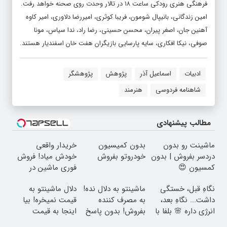
فرهنگی هنری رودکی ساعت ۱۸ در تالار وحدت روی صحنه خواهد رفت.
امین زندگانی، بانیپال شومون، فریبا کوثری، امیررضا دلاوری، امیر کاوه
آهنین جان، اصغر پیران، محسن حسینی، رضا راد، ندا سیاس، مونا
صوفی، نیکا افکاری، سایه پارسایی بازیگران هفت خان اسفندیار هستند.
ادبیات
اسماعیل آذر
پژوهش
پژوهشگر
شاهنامه فردوسی
هنرمند
مطالب پیشنهادی
ماشینت رو بدون
بدون کمیسیون
خریدار واقعی
دردسر بفروش | بدون
خودروتو بفروش
خودش میاد! فروش
کمسیون 😍
فوری ماشین در
همراه مکانیک
نگاهِ قبل، خستگی
ماشینتو به دلال نده!
دلال ماشینتو به
داشت... نگاهِ بعد،
به مصرف کننده
قیمت نمیخره! بیا
انرژی داره 🌸 بلفا با
بفروش! بدون پاسخ
اینجا به قیمت
25% تخفیف
به یک تماس
بفروش*فقط خریدار