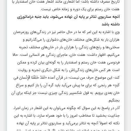
تاریخ مصرف داشته باشد؛ اما اشعاری مانند اشعار هفت خان اسفندیار یا
هفت خان رستم برای یک دوره و زمانه خاص نیست.
آنچه سناریوی تئاتر بر پایه آن نهاده می‌شود، باید جنبه دراماتورژی
داشته باشد
وی با اشاره به این امر که ما در حال حاضر نیز در زندگی‌های روزمره‌مان
هزاران بار به شکل‌های مختلف خان‌های دشواری را می‌گذرانیم و
سختی‌ها و رنج‌های زندگی را هزاران بار در خان‌های مختلف تجربه
می‌کنیم، اظهار داشت: هفت خان، ماجرای زندگی هر انسانی است. حالا
فردوسی هفت خان رستم و اسفندیار را به گونه‌ای بیان کرده و ممکن
است هر کس خان‌های زندگی‌اش را به شکل دیگری تجربه و روایت
کند؛ این موضوع حرف من نیست؛ در قرآن آمده «لَقَدْ خَلَقْنَا الْإِنْسانَ فی‏
کَبَدٍ» هر رنجی که برای ما پیش می‌آید باید گره آن را باز کنیم و سراغ
خان بعدی برویم. به قول شکسپیر زندگی چیزی نیست جز اینکه برای آن
بجنگیم.
آذر در پاسخ به این سوال که چگونه می‌توان به این اشعار در زمان اجرا،
جذابیت بخشید تا مخاطب امروز را با خود همراه سازد، با اشاره به این
نکته که اصولاً آنچه به تئاتر برمی‌آید و سناریوی تئاتر بر پایه آن نهاده
می‌شود باید جنبه دراماتورژی داشته باشد. اگر اثری جنبه درامش را از