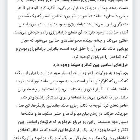
دست بدهد چندان مورد توجه قرار نمی‌گیرد، تأکید کرد: البته در ظاهر
برخی داستان‌ها مانند «خسرو و شیرین» نظامی آنقدر که یک شخص
تئاترگرای امروز می‌خواهد دراماتورژی وجود ندارد؛ اما در این داستان
آنقدر جذابیت وجود دارد که آن فضای دراماتورژی را در خودش می‌بلعد،
خنثی می‌کند و چشم ببینده محو فضا‌های جذابی می‌شود که خیال
پویایی مانند نظامی آن را خلق کرده است؛ بنابراین دراماتورژی بودن و
گره انداختن را می‌توان توجیه کرد.
فرق‌های اساسی بین تئاتر و سینما وجود دارد
وی توجه به جزئیات را در زمان اجرا بسیار مهم عنوان و با بیان این نکته
که کسی که کارگردان تئاتر است باید به موضوعی مانند نور آنقدر توجه
داشته باشد که اگر از فلان زاویه بتابد می‌تواند استعاره از چه ماجرایی
باشد. نور به تنهایی می‌تواند فضا‌ها را برای تماشاگر راهبردی‌تر کند،
خاطر نشان کرد: توجه به نکات ریزی مانند جانمایی بازیگرها، تن صدا،
موزیک، حرکات در زمان بیان دیالوگ‌ها و حتی سکوت‌ها و مکث‌ها
بسیار مهم هستند، از این رو می‌توانم بگویم که فرق‌های اساسی بین
تئاتر و سینما وجود دارد. یکی از فرق‌ها این است که در تئاتر تعدادی
تماشاچی در یک مکان و زمان قرار می‌گیرند و یک موضوع را از یک بُعد