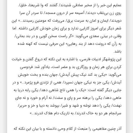
عمایم این خبر را از مخبر صادقی شنیدند/ گفتند که وا شریعتا، خلق/
روی زن بی‌نقاب دیدند/ آسیمه سر از درون مسجد/ تا سردر آن سرا
دویدند/ ایمان و امان به سرعت برق/ می‌رفت که مومنین رسیدند…» این
شعر دیگر برای امروز کارایی ندارد و برای زمان خودش کارایی داشته. اما
وقتی در بیتی سعدی می‌گوید: «گر راست سخن گویی و در بند بمانی/
به زآن که دروغت دهد از بند رهایی» این حرفی نیست که کهنه شده
باشد.
این پژوشهگر ادبیات فارسی، با اشاره به این نکته که دروغ گفتن و خیانت
کردن برای هر زمان و روزگاری بد و مضر است، یادآور شد: فردوسی
می‌گوید: «یکی بد کند نیک پیش آیدش/ جهان بنده و بخت خویش
آیدش/ یکی جز به نیکی جهان نسپرد/ همی از نژندی فرو پژمرد…» و در
جایی دیگر گفته است: «یک را همی تاج شاهی دهد/ یکی رابه دریا به
ماهی دهد/ یکی را برهنه سر و پای و سفت/ نه آرام و خورد و نه جای
نهفت/ یکی را دهد نوشه و شهد و شیر/ بپوشد به دیبا و خز و حریر/
سرانجام هر دو به خاک اندرند/ به تاریک دام هلاک اندرند…»
آذر چنین مفاهیمی را منبعث از کلام وحی دانسته و با بیان این نکته که