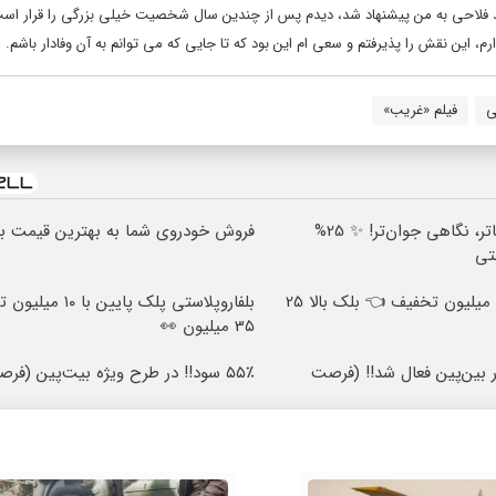
فلاحی به من پیشنهاد شد، دیدم پس از چندین سال شخصیت خیلی بزرگی را قرار است
، این نقش را پذیرفتم و سعی ام این بود که تا جایی که می توانم به آن وفادار باشم.
ی
فیلم «غریب»
🎯 چشم‌هایی زیباتر، نگاهی جوان‌تر! ✨ 25%
فروش خودروی شما به بهترین قیمت با
تی
بلفاروپلاستی با 10 میلیون تخفیف 👈 بلک بالا 25
بلفاروپلاستی پلک پایین
3۵ میلیون 👀
در بین‌پین فعال شد!! (فرصت
۵۵٪ سود!! در طرح ویژه بیت‌پین (فرصت محدود)