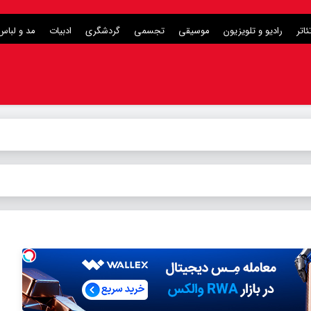
ئاتر
رادیو و تلویزیون
موسیقی
تجسمی
گردشگری
ادبیات
مد و لباس