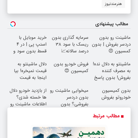
هنرمندنیوز
مطالب پیشنهادی
ماشینت رو بدون
سرمایه گذاری بدون
خرید موبایل با
دردسر بفروش | بدون
ریسک با سود 38
اسنپ پی | در ۴
کمسیون 😍
درصد سالانه📈
قسط بدون سود و
کارمزد!
ماشینتو به دلال نده!
فروش خودرو بدون
دلال ماشینتو به
به مصرف کننده
کمیسیون 😍
قیمت نمیخره! بیا
بفروش! بدون پاسخ
اینجا به قیمت
به یک تماس
بفروش*فقط خریدار
بدون کمیسیون
میخوایی ماشینت رو
از بازدید خودرو دلال
واقعی*
خودروتو بفروش
بدون دردسر
ها خسته شدی؟
بفروشی؟ بدون
اطلاعات ماشینت رو
کمیسیون
اینجا ثبت کن
مطالب مرتبط