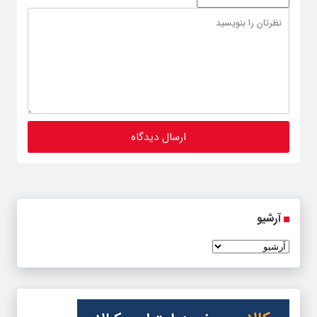
آرشیو