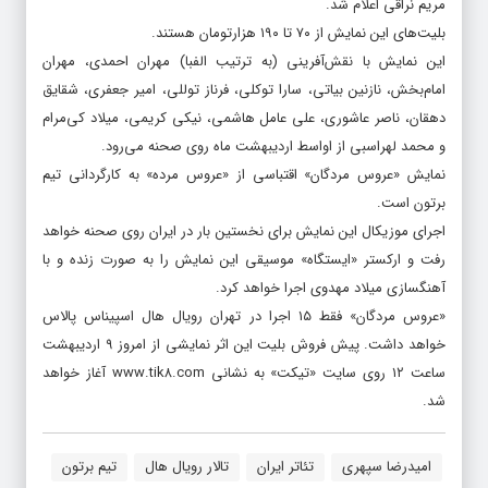
مریم نراقی اعلام شد.
بلیت‌های این نمایش از ۷۰ تا ۱۹۰ هزارتومان هستند.
این نمایش با نقش‌آفرینی (به ترتیب الفبا) مهران احمدی، مهران
امام‌بخش، نازنین بیاتی، سارا توکلی، فرناز توللی، امیر جعفری، شقایق
دهقان، ناصر عاشوری، علی عامل هاشمی، نیکی کریمی، میلاد کی‌مرام
و محمد لهراسبی از اواسط اردیبهشت ماه روی صحنه می‌رود.
نمایش «عروس مردگان» اقتباسی از «عروس مرده» به کارگردانی تیم
برتون است.
اجرای موزیکال این نمایش برای نخستین بار در ایران روی صحنه خواهد
رفت و ارکستر «ایستگاه» موسیقی این نمایش را به صورت زنده و با
آهنگسازی میلاد مهدوی اجرا خواهد کرد.
«عروس مردگان» فقط ۱۵ اجرا در تهران رویال هال اسپیناس پالاس
خواهد داشت. پیش فروش بلیت این اثر نمایشی از امروز ۹ اردیبهشت
ساعت ۱۲ روی سایت «تیکت» به نشانی www.tik۸.com آغاز خواهد
شد.
امیدرضا سپهری
تئاتر ایران
تالار رویال هال
تیم برتون