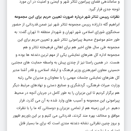
و ساماندهی فضای پیرامون تئاتر شهر و ایمنی و امنیت در آن مورد
توجه جدی قرار گیرد.
نظرات رییس تئاتر شهر درباره ضرورت تعیین حریم برای این مجموعه
ابراهیم گله دارزاده رییس مجموعه تئاتر شهر نیز ضمن قدردانی از حضور
سخنگوی شورای اسلامی شهر تهران و شهردار منطقه ۱۱ تهران گفت: به
طور حتم موضوع محیط پیرامونی تئاتر شهر و تعیین حریم برای این
مجموعه طی سال های اخیر هم برای اهالی فرهیخته تئاتر و هم
مجموعه اداره کل هنرهای نمایشی یکی از مهم ترین دغدغه ها بوده و
هست. در همین راستا نیز از چندی پیش به واسطه حمایت های مجتبی
حسینی معاون امورهنری وزیر فرهنگ و ارشاد اسلامی و قادر آشنا مدیر
کل هنرهای نمایشی جلسات مهمی را با معاونان و مدیران عالی رتبه
وزارت میراث فرهنگی، گردشگری و صنایع دستی و نهادهای مرتبط دیگر
هم برگزار کردیم تا این عزیزان را به طور کامل در جریان آنچه در محیط
پیرامونی این مجموعه و آسیب های وارد شده به آن می گذرد، قرار
دهیم. در این زمینه هم از تمامی عزیزان و دوستانی که ما را با نظرات
موافق و مخالف بهره مند کردند، قدردانی می کنیم و بر این باوریم ظهور
و بروز چنین نظراتی نشانه دغدغه مندی است که برای ما بسیار قابل
احترام و ارزشمند است.