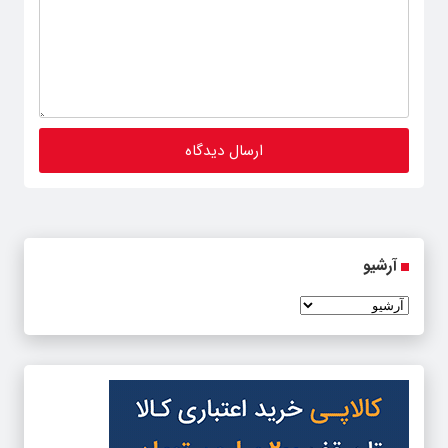
آرشیو