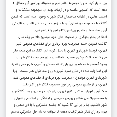
وی اظهار کرد: من با مجموعه تئاتر شهر و محوطه پیرامون آن حداقل ۲
دهه است که آشنایی داشته و در ارتباط بوده ام. مجموعه مشکلات و
آسیب هایی در اطراف ساختمان تئاتر شهر به وجود آمده است که ضمن
گفتگو با مجموعه ذی نفعان آن، باید زمینه حل مسائل ناامنی و ناایمنی
آن و ساماندهی فضای پیرامون تئاترشهر را فراهم کنیم.
اعطا در بخش دیگری از صحبت های خود توضیح داد: در یک سال
گذشته تدوین «سند مدیریت بهره برداری برای فضاهای عمومی شهر
تهران» توسط شهرداری تهران را دنبال کرده ایم. اتفاقا در این مدت فکر
می کردم حالا که چنین وضعیت نامناسبی برای مجموعه تئاتر شهر به
وجود آمده و همه هم بر این باورند که مسائل و آسیب های جدی که به
این فضا وارد شده در شأن عموم شهروندان و مخاطبان هنر نیست، چرا
شهرداری تهران موضوع «مدیریت بهره برداری از فضاهای عمومی شهر
تهران» را از فضای عمومی پیرامون مجموعه تئاتر شهر آغاز نکند.
سخنگوی شورای اسلامی شهر تهران بیان کرد: در همین رابطه گفتگویی
با محمدجواد حق شناس رییس کمیسیون فرهنگی و اجتماعی شورای
شهر داشتیم. بنا را بر این گذاشتیم که جلسه مشترکی را با ذی نفعان و
بهره برداران تئاتر شهر ترتیب دهیم تا بتوانیم به راه حل مشترکی برسیم