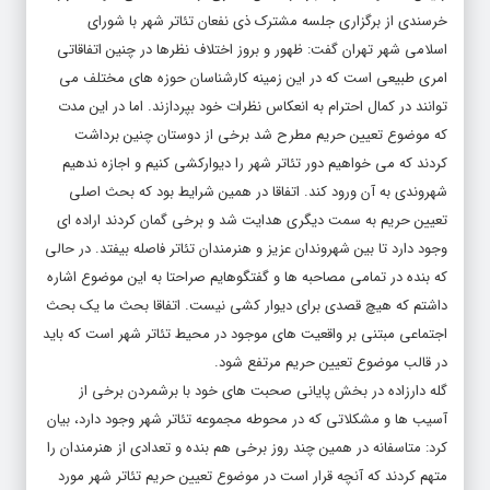
خرسندی از برگزاری جلسه مشترک ذی نفعان تئاتر شهر با شورای
اسلامی شهر تهران گفت: ظهور و بروز اختلاف نظرها در چنین اتفاقاتی
امری طبیعی است که در این زمینه کارشناسان حوزه های مختلف می
توانند در کمال احترام به انعکاس نظرات خود بپردازند. اما در این مدت
که موضوع تعیین حریم مطرح شد برخی از دوستان چنین برداشت
کردند که می خواهیم دور تئاتر شهر را دیوارکشی کنیم و اجازه ندهیم
شهروندی به آن ورود کند. اتفاقا در همین شرایط بود که بحث اصلی
تعیین حریم به سمت دیگری هدایت شد و برخی گمان کردند اراده ای
وجود دارد تا بین شهروندان عزیز و هنرمندان تئاتر فاصله بیفتد. در حالی
که بنده در تمامی مصاحبه ها و گفتگوهایم صراحتا به این موضوع اشاره
داشتم که هیچ قصدی برای دیوار کشی نیست. اتفاقا بحث ما یک بحث
اجتماعی مبتنی بر واقعیت های موجود در محیط تئاتر شهر است که باید
در قالب موضوع تعیین حریم مرتفع شود.
گله دارزاده در بخش پایانی صحبت های خود با برشمردن برخی از
آسیب ها و مشکلاتی که در محوطه مجموعه تئاتر شهر وجود دارد، بیان
کرد: متاسفانه در همین چند روز برخی هم بنده و تعدادی از هنرمندان را
متهم کردند که آنچه قرار است در موضوع تعیین حریم تئاتر شهر مورد