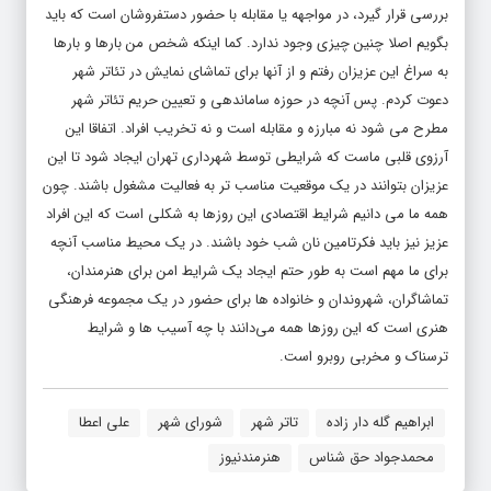
بررسی قرار گیرد، در مواجهه یا مقابله با حضور دستفروشان است که باید
بگویم اصلا چنین چیزی وجود ندارد. کما اینکه شخص من بارها و بارها
به سراغ این عزیزان رفتم و از آنها برای تماشای نمایش در تئاتر شهر
دعوت کردم. پس آنچه در حوزه ساماندهی و تعیین حریم تئاتر شهر
مطرح می شود نه مبارزه و مقابله است و نه تخریب افراد. اتفاقا این
آرزوی قلبی ماست که شرایطی توسط شهرداری تهران ایجاد شود تا این
عزیزان بتوانند در یک موقعیت مناسب تر به فعالیت مشغول باشند. چون
همه ما می دانیم شرایط اقتصادی این روزها به شکلی است که این افراد
عزیز نیز باید فکرتامین نان شب خود باشند. در یک محیط مناسب آنچه
برای ما مهم است به طور حتم ایجاد یک شرایط امن برای هنرمندان،
تماشاگران، شهروندان و خانواده ها برای حضور در یک مجموعه فرهنگی
هنری است که این روزها همه می‌دانند با چه آسیب ها و شرایط
ترسناک و مخربی روبرو است.
ابراهیم گله دار زاده
تاتر شهر
شورای شهر
علی اعطا
محمدجواد حق شناس
هنرمندنیوز