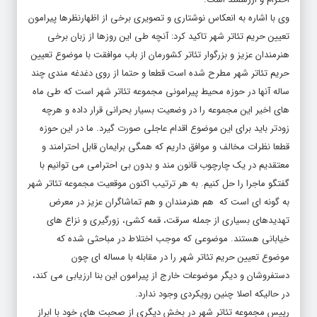
وی با اشاره به انعکاس نوشتاری و تصویری برخی از اظهارنظرها پیرامون
تعیین حریم تئاتر شهر تاکید کرد: آنچه طی این روزها از زبان برخی
هنرمندان عزیز و بزرگوار تئاتر کشورمان از باب موافقت با موضوع تعیین
حریم تئاتر شهر مطرح شده است قطعا و حتما از روی دغدغه مندی چند
ساله آنها در حوزه محیط پیرامونی مجموعه تئاتر شهر است که طی ماه
های اخیر این مجموعه را در وضعیت بسیار بحرانی قرار داده و هرچه
زودتر باید برای این موضوع اقدام عاجلی صورت گیرد. ما در این حوزه
قطعا نظرات مخالف و موافق داریم که همگی برایمان قابل احترامند و
معتقدیم در یک چارچوب قانون مند و بدون بی احترامی می توانیم با
گفتگو ماجرا را حل کنیم. به هر ترتیب اکنون موقعیت مجموعه تئاتر شهر
به گونه ای است که هم هنرمندان و هم تماشاگران عزیز در معرض
تهدیدهای بسیاری از جمله سرقت، قمه کشی، زورگیری و نزاع های
خیابانی هستند. موضوعی که موجب اختلاط در مباحثی شده که
موضوع تعیین حریم تئاتر شهر را در مقابله با مساله ای چون
دستفروشان و دیگر موضوعات خارج از پیرامون این بنا ارزیابی می کند،
در حالیکه اصلا چنین رویکردی وجود ندارد.
رییس مجموعه تئاتر شهر در بخش دیگری از صحبت های خود با ابراز