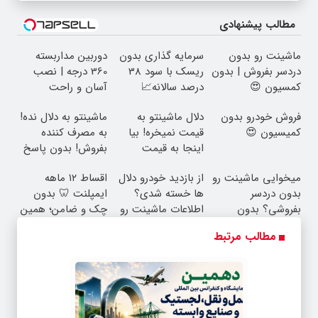
مطالب پیشنهادی
ماشینت رو بدون
سرمایه گذاری بدون
دوربین مداربسته
دردسر بفروش | بدون
ریسک با سود 38
360 درجه | نصب
کمسیون 😍
درصد سالانه📈
آسان و راحت
فروش خودرو بدون
دلال ماشینتو به
ماشینتو به دلال نده!
کمیسیون 😍
قیمت نمیخره! بیا
به مصرف کننده
اینجا به قیمت
بفروش! بدون پاسخ
بفروش*فقط خریدار
به یک تماس
میخوایی ماشینت رو
از بازدید خودرو دلال
اقساط ۱۲ ماهه
واقعی*
بدون دردسر
ها خسته شدی؟
ایمپلنت 🦷 بدون
بفروشی؟ بدون
اطلاعات ماشینت رو
چک و ضامن؛ همین
کمیسیون
اینجا ثبت کن
امروز اقدام کن ✅
مطالب مرتبط