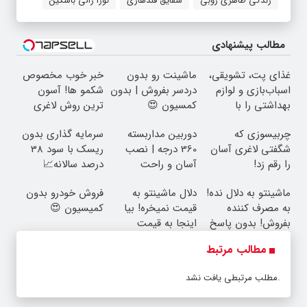
زندگی ظاهری روبی
شقایق قندهاری
نورا رالی باسکین
مطالب پیشنهادی
غذای پت، تشویقی،
ماشینت رو بدون
خبر خوب مخصوص
اسباب‌بازی و لوازم
دردسر بفروش | بدون
شکمو ها! آسون
بهداشتی را با
کمسیون 😍
ترین روش لاغری
تخفیف تهیه کنید
معرفی شد
چربیسوزی که
دوربین مداربسته
سرمایه گذاری بدون
شگفتی لاغری آسان
360 درجه | نصب
ریسک با سود 38
را رقم زد!
آسان و راحت
درصد سالانه📈
ماشینتو به دلال نده!
دلال ماشینتو به
فروش خودرو بدون
به مصرف کننده
قیمت نمیخره! بیا
کمیسیون 😍
بفروش! بدون پاسخ
اینجا به قیمت
به یک تماس
بفروش*فقط خریدار
مطالب مرتبط
واقعی*
مطلب مرتبطی یافت نشد.