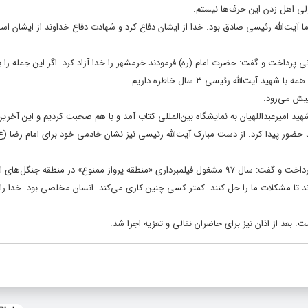
ی اهل زدن این حرف‌ها نیستم.
آیت‌الله رئیسی صادق بود. خدا از ایشان دفاع کرد و شهادت دفاع خداوند از ایشان اس
پرداخت و گفت: حضرت امام (ره) فرمودند خرمشهر را خدا آزاد کرد. اگر این جمله را ب
یت‌الله رئیسی ۳ سال خاطره داریم.
پیش می‌رود.
ید امیرعبداللهیان به نمایشگاه بین‌المللی کتاب آمد و با هم صحبت کردیم و این آخری
م، حضور پیدا کرد. از دست مبارک آیت‌الله رئیسی نیز نشان خادمی خود برای امام رضا (ع)
در بخش دیگری از این مراسم امیر داسارگر کارگردان سینما نیز به ایراد سخنانی پرداخت و گفت: سال ۹۷ مشغول فیلمبرداری «منطقه پرواز ممنوع» در منطقه ج
ردند و به لوکیشن ما آمدند تا مشکلات ما را حل کنند. کمتر کسی چنین کاری می‌کند. انسان مخلصی بود. خدا 
بعد از اذان نیز برای حاضران نقالی و تعزیه اجرا شد.