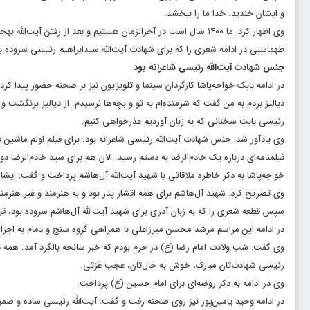
و ایشان خندید. خدا ما را ببخشد.
وی اظهار کرد: ما ۱۴۰۰ سال است در آخرالزمان هستیم و بعد از رفتن آیت‌الله بهجت، رفتن خوبان بیشتر شده است.
طهماسبی در ادامه شعری را که برای شهادت آیت‌الله سیدابراهیم رئیسی سروده بو
جنس شهادت آیت‌الله رئیسی شاعرانه بود
دیالیز بردم به من گفت که شرمنده‌ام به تو و بچه‌ها نرسیدم. از دیالیز برنگشت
رئیسی بابت سخنانی که به زبان آوردیم عذرخواهی کنیم.
وی یادآور شد: جنس شهادت آیت‌الله رئیسی شاعرانه بود. برای فیلم اولم ماشین ف
فیلمنامه‌ای درباره یک خادم‌الرضا به دستم رسید. الان هم برای سید خادم‌الرضا د
خواجه‌پاشا به ذکر خاطره ملاقاتی با شهید آیت‌الله آل‌هاشم پرداخت و گفت: ایش
وی تصریح کرد: شهید آل‌هاشم برای همه اقشار پدر بود و به هنرمند و غیر هنرمند ت
سپس قطعه شعری را که به زبان آذری برای شهید آیت‌الله آل‌هاشم سروده بود، قر
در ادامه این مراسم مرشد محسن میرزاعلی با همراهی گروه سنج و دمام به اجرا
وی گفت: شب ولادت امام رضا (ع) در حرم بودم که خبر سانحه بالگرد آمد. همه د
رئیسی شهادت‌تان مبارک، خوش به حال‌تان، عجب عزتی.
وی در ادامه به ذکر روضه‌ای برای امام حسین (ع) پرداخت.
در ادامه وحید یامین‌پور نیز روی صحنه رفت و گفت: آیت‌الله رئیسی ساده و صمیم