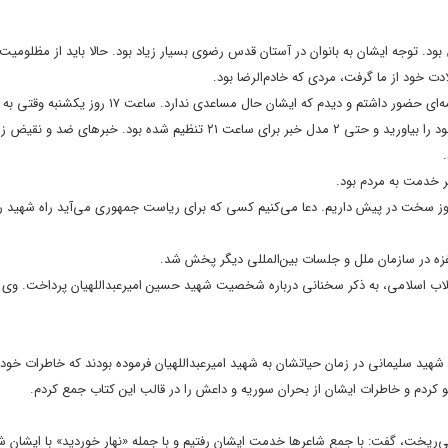
 توجه ایشان به بانوان در آستان قدس رضوی بسیار زیاد بود. حالا باید از مظلومیت 
 خود از ما گرفت، مردی که خادم‌الرضا بود.
حسینی تصریح کرد: صبح یکشنبه با خانم علم‌الهدی همسر رئیس جمهور در برنامه‌ای حضور داشتم و دیدم که ایشا
و سیما رسیدم، دیدم همه در تب و تاب هستند. به ما گفتند لباس‌های مشکی خود را بیاورید و حتی ۲ مدل خبر برای ساعت ۲۱ تنظیم شده 
ر خدمت به مردم بود.
مجری تلویزیون اظهار کرد: ما نسل عجیبی هستیم و داغ بسیار دیدیم. ۵۰ روز سخت در پیش داریم. دعا می‌کنیم کسی که برای ریاست جمهوری می‌آید راه 
زه در سازمان ملل و جلسات بین‌المللی دیگر پخش شد.
اب اسلامی، به ذکر سخنانی درباره شخصیت شهید حسین امیرعبداللهیان پرداخت. وی د
فت: شهید سلیمانی در زمان حیاتشان به شهید امیرعبداللهیان فرموده بودند که خاطرات خود 
وگو کردم و خاطرات ایشان از بحران سوریه و داعش را در قالب این کتاب جمع کردم.
یخت، گفت: با جمع شاعرها خدمت ایشان رفتیم و با جمله «نهار خوردید» با ایشان 