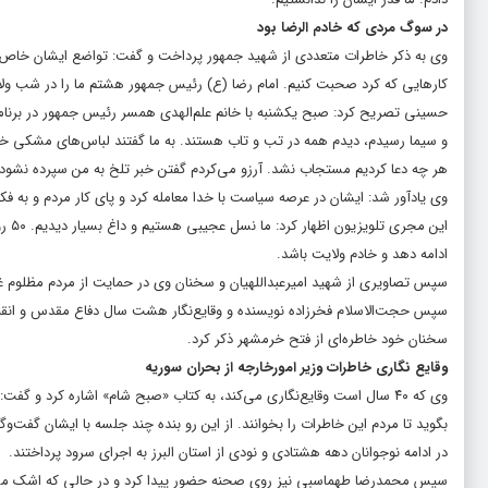
در سوگ مردی که خادم الرضا بود
وی به ذکر خاطرات متعددی از شهید جمهور پرداخت و گفت: تواضع ایشان خاص بود.
کارهایی که کرد صحبت کنیم. امام رضا (ع) رئیس جمهور هشتم ما را در شب ولادت
هر چه دعا کردیم مستجاب نشد. آرزو می‌کردم گفتن خبر تلخ به من سپرده نشود.
وی یادآور شد: ایشان در عرصه سیاست با خدا معامله کرد و پای کار مردم و به فک
این 
ادامه دهد و خادم ولایت باشد.
سپس تصاویری از شهید امیرعبداللهیان و سخنان وی در حمایت از مردم مظلوم غ
سپس حجت‌الاسلام فخرزاده نویسنده و وقایع‌نگار هشت سال دفاع مقدس و انقل
سخنان خود خاطره‌ای از فتح خرمشهر ذکر کرد.
وقایع نگاری خاطرات وزیر امورخارجه از بحران سوریه
وی که ۴۰ سال است وقایع‌نگاری می‌کند، به کتاب «صبح شام» اشاره کرد و گ
بگوید تا مردم این خاطرات را بخوانند. از این رو بنده چند جلسه با ایشان گفت‌
در ادامه نوجوانان دهه هشتادی و نودی از استان البرز به اجرای سرود پرداختند.
سپس محمدرضا طهماسبی نیز روی صحنه حضور پیدا کرد و در حالی که اشک می‌ر