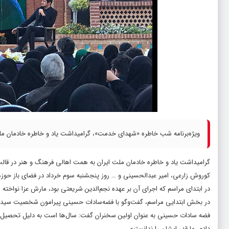
ویژه‌برنامه شب خاطره «شهدای خدمت»، گرامیداشت یاد و خاطره خادمان ملت ایران ۳ خرداد در حوزه هنری انقلاب اسلا
گرامیداشت یاد و خاطره خادمان ملت ایران به همت اهالی فرهنگ و هنر در قال
کوروش زارعی، امیر عبدالحسینی و … روز پنجشنبه سوم خرداد در فضای باز حوزه 
در ابتدای مراسم که اجرای آن بر عهده نجم‌الدین شریعتی بود، مارش عزا نواخته 
در بخش ابتدایی مراسم، گفت‌وگو با فضه‌سادات حسینی پیرامون شخصیت سید
فضه سادات حسینی به عنوان اولین سخنران گفت: سال‌ها است به دلیل تحصیل در دا
دادم. ما قدر ایشان را ندانستیم.