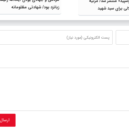
پید» منتشر شد/ مرثیه
زبانزد بود/ شهادتی مظلومانه
الی برای سید شهید