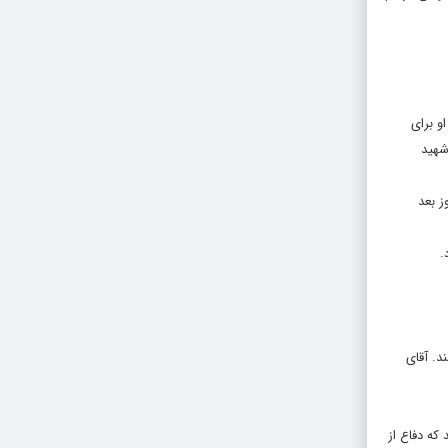
کرده بودیم. روزی که او برای
شهید
ز بعد
.
د. آقای
که دفاع از