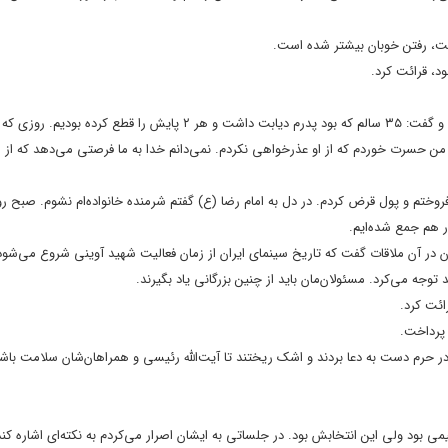
د، قرائت کرد.
در ادامه بابک خواجه‌پاشا کارگردان سینما و تلویزیون نیز بر صحنه حضور پیدا کرد و گفت: ۳۵ سالم که بود پدرم دیابت داشت و هر ۲ پایش را قطع 
 و من حسرت خوردم که از او عذرخواهی نکردم. نمی‌دانم خدا به ما فرصتی می‌دهد که از 
روختم و پول قرض کردم. در دل به امام رضا (ع) گفتم شرمنده خانواده‌ام نشوم. صبح رو
ور هم جمع شده‌ایم.
ان در آن ملاقات گفت که تاریخ سینمای ایران از زمان فعالیت شهید آوینی شروع می‌شود
وجه می‌کرد. مسئولان‌مان باید از چنین بزرگانی یاد بگیرند.
ائت کرد.
 پرداخت.
ر حرم دست به دعا بردند و اشک ریختند تا آیت‌الله رئیسی و همراهان‌شان سلامت باشن
ی بود ولی این انتخابش بود. در جلساتی به ایشان اصرار می‌کردم به نکته‌ای اشاره کند 