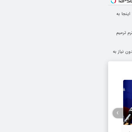
ینجا به
 این دکتر کرم ترمیم
دون نیاز به
›
ی
نامه ت