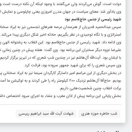
دولت است، گوش می‌کردند ولی می‌گفتند با وجود اینکه آن نکته درست است ول
وی یادآور شد: معنای سیاست در جهان مدرن امروزی یعنی چاپلوسی و نمایش اما 
شهید رئیسی از جنس حاج‌قاسم بود
سپس عبدالحمید قدیریان از هنرمندان عرصه هنرهای تجسمی نیز به ایراد سخنانی 
استراتژی و با نگاه توحیدی در نظر بگیریم، حادثه اخیر شکل دیگری پیدا می‌کند. همه با شهید آ
وی ادامه داد: شهید رئیسی از جنس حاج‌قاسم بود. این انقلاب به پشتوانه الهی 
علیرضا غزوه دیگر سخنران این برنامه بود. وی گفت: هفته پیش در چنین زمانی شه
با ایشان بود. آیت‌الله آل‌هاشم نیز در چندین شبِ شعری که در تبریز برگزار کردی
وی سپس شعری را که برای شهید جمهور سروده بود، قرائت کرد.
بودیم. حاج‌آقا آل‌هاشم نزدیک ۲۰۰ کیلومتر راه را طی ک
برکت انقلاب چنین شخصیت‌هایی داریم.
بخش پایانی این برنامه پیش از اذان مغرب و عشاء به اجرای سرود اختصاص داشت. 
شب خاطره حوزه هنری
شهادت آیت الله سید ابراهیم رییسی