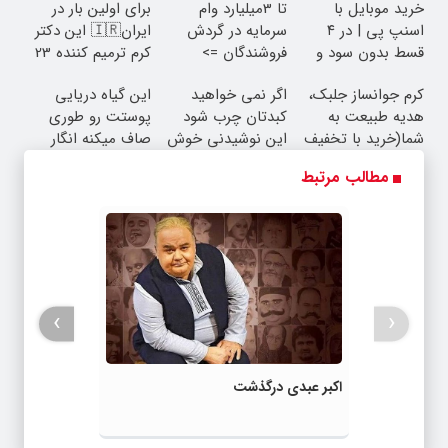
خرید موبایل با
تا 3میلیارد وام
برای اولین بار در
اسنپ پی | در ۴
سرمایه در گردش
ایران🇮🇷 این دکتر
قسط بدون سود و
فروشندگان =>
کرم ترمیم کننده 23
کارمزد!
فروشگاهت رو ثبت
روزه ساخت!
کرم جوانساز جلبک،
اگر نمی خواهید
این گیاه دریایی
کن
هدیه طبیعت به
کبدتان چرب شود
پوستت رو طوری
شما(خرید با تخفیف
این نوشیدنی خوش
صاف میکنه انگار
ویژه)
طعم را بنوشید
20سال جوون شدی
مطالب مرتبط
🔥
›
‹
اکبر عبدی درگذشت