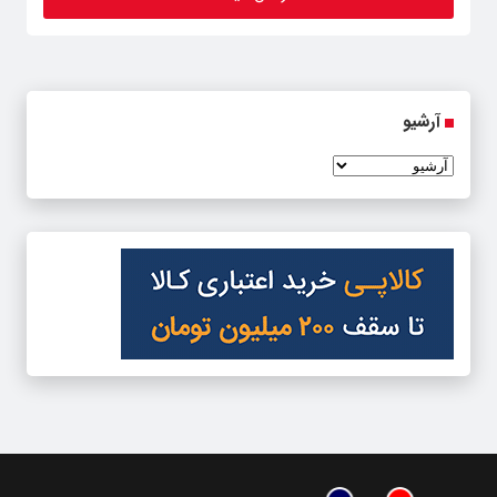
آرشیو