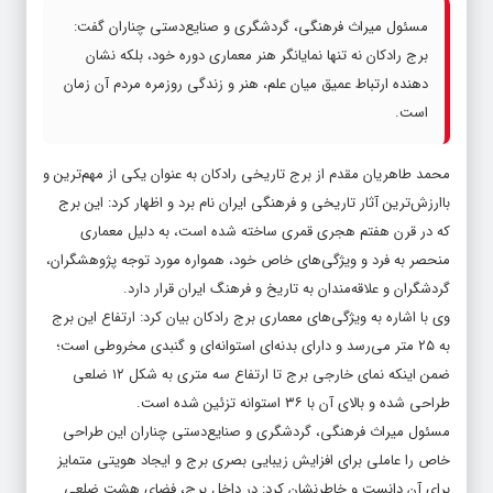
مسئول میراث فرهنگی، گردشگری و صنایع‌دستی چناران گفت:
برج رادکان نه تنها نمایانگر هنر معماری دوره خود، بلکه نشان
‌دهنده ارتباط عمیق میان علم، هنر و زندگی روزمره مردم آن زمان
است.
محمد طاهریان مقدم از برج تاریخی رادکان به عنوان یکی از مهم‌ترین و
باارزش‌ترین آثار تاریخی و فرهنگی ایران نام برد و اظهار کرد: این برج
که در قرن هفتم هجری قمری ساخته شده است، به دلیل معماری
منحصر به فرد و ویژگی‌های خاص خود، همواره مورد توجه پژوهشگران،
گردشگران و علاقه‌مندان به تاریخ و فرهنگ ایران قرار دارد.
وی با اشاره به ویژگی‌های معماری برج رادکان بیان کرد: ارتفاع این برج
به ۲۵ متر می‌رسد و دارای بدنه‌ای استوانه‌ای و گنبدی مخروطی است؛
ضمن اینکه نمای خارجی برج تا ارتفاع سه متری به شکل ۱۲ ضلعی
طراحی شده و بالای آن با ۳۶ استوانه تزئین شده است.
مسئول میراث فرهنگی، گردشگری و صنایع‌دستی چناران این طراحی
خاص را عاملی برای افزایش زیبایی بصری برج و ایجاد هویتی متمایز
برای آن دانست و خاطرنشان کرد: در داخل برج، فضای هشت‌ ضلعی