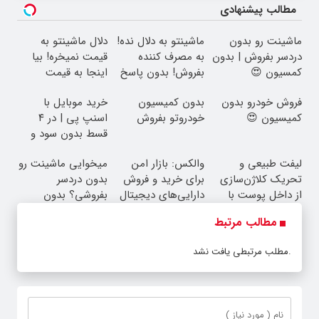
مطالب پیشنهادی
ماشینت رو بدون
ماشینتو به دلال نده!
دلال ماشینتو به
دردسر بفروش | بدون
به مصرف کننده
قیمت نمیخره! بیا
کمسیون 😍
بفروش! بدون پاسخ
اینجا به قیمت
به یک تماس
بفروش*فقط خریدار
فروش خودرو بدون
بدون کمیسیون
خرید موبایل با
واقعی*
کمیسیون 😍
خودروتو بفروش
اسنپ پی | در ۴
قسط بدون سود و
کارمزد!
لیفت طبیعی و
والکس: بازار امن
میخوایی ماشینت رو
تحریک کلاژن‌سازی
برای خرید و فروش
بدون دردسر
از داخل پوست با
دارایی‌های دیجیتال
بفروشی؟ بدون
24ماه ماندگاری ✅
کمیسیون
مطالب مرتبط
جوان شو
مطلب مرتبطی یافت نشد.