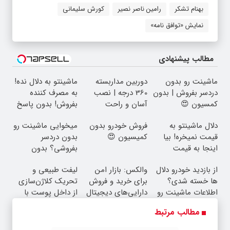
بهنام تشکر
رامین ناصر نصیر
کورش سلیمانی
نمایش «توافق نامه»
مطالب پیشنهادی
ماشینت رو بدون
دوربین مداربسته
ماشینتو به دلال نده!
دردسر بفروش | بدون
360 درجه | نصب
به مصرف کننده
کمسیون 😍
آسان و راحت
بفروش! بدون پاسخ
به یک تماس
دلال ماشینتو به
فروش خودرو بدون
میخوایی ماشینت رو
قیمت نمیخره! بیا
کمیسیون 😍
بدون دردسر
اینجا به قیمت
بفروشی؟ بدون
بفروش*فقط خریدار
کمیسیون
از بازدید خودرو دلال
والکس: بازار امن
لیفت طبیعی و
واقعی*
ها خسته شدی؟
برای خرید و فروش
تحریک کلاژن‌سازی
اطلاعات ماشینت رو
دارایی‌های دیجیتال
از داخل پوست با
اینجا ثبت کن
24ماه ماندگاری ✅
مطالب مرتبط
جوان شو