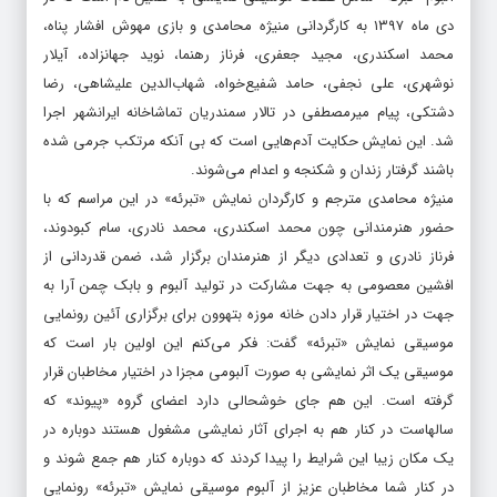
دی ماه ۱۳۹۷ به کارگردانی منیژه محامدی و بازی مهوش افشار پناه،
محمد اسکندری، مجید جعفری، فرناز رهنما، نوید جهانزاده، آیلار
نوشهری، علی نجفی، حامد شفیع‌خواه، شهاب‌الدین علیشاهی، رضا
دشتکی، پیام میرمصطفی در تالار سمندریان تماشاخانه ایرانشهر اجرا
شد. این نمایش حکایت آدم‌هایی است که بی آنکه مرتکب جرمی شده
باشند گرفتار زندان و شکنجه و اعدام می‌شوند.
منیژه محامدی مترجم و کارگردان نمایش «تبرئه» در این مراسم که با
حضور هنرمندانی چون محمد اسکندری، محمد نادری، سام کبودوند،
فرناز نادری و تعدادی دیگر از هنرمندان برگزار شد، ضمن قدردانی از
افشین معصومی به جهت مشارکت در تولید آلبوم و بابک چمن آرا به
جهت در اختیار قرار دادن خانه موزه بتهوون برای برگزاری آئین رونمایی
موسیقی نمایش «تبرئه» گفت: فکر می‌کنم این اولین بار است که
موسیقی یک اثر نمایشی به صورت آلبومی مجزا در اختیار مخاطبان قرار
گرفته است. این هم جای خوشحالی دارد اعضای گروه «پیوند» که
سالهاست در کنار هم به اجرای آثار نمایشی مشغول هستند دوباره در
یک مکان زیبا این شرایط را پیدا کردند که دوباره کنار هم جمع شوند و
در کنار شما مخاطبان عزیز از آلبوم موسیقی نمایش «تبرئه» رونمایی