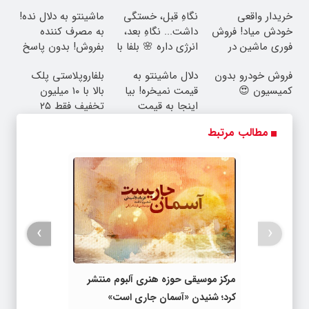
خریدار واقعی
نگاهِ قبل، خستگی
ماشینتو به دلال نده!
خودش میاد! فروش
داشت... نگاهِ بعد،
به مصرف کننده
فوری ماشین در
انرژی داره 🌸 بلفا با
بفروش! بدون پاسخ
همراه مکانیک
25% تخفیف
به یک تماس
فروش خودرو بدون
دلال ماشینتو به
بلفاروپلاستی پلک
کمیسیون 😍
قیمت نمیخره! بیا
بالا با ۱۰ میلیون
اینجا به قیمت
تخفیف فقط ۲۵
بفروش*فقط خریدار
میلیون ✅
مطالب مرتبط
واقعی*
›
‹
مرکز موسیقی حوزه هنری آلبوم منتشر
کرد؛ شنیدن «آسمان جاری است»