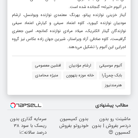
در آلبوم «تبرئه» گنجانده شده است.
آیناز خزینی نوازنده پیانو، بهرنگ معتمدی نوازنده ویولنسل، ارشام
مودبیان نوازنده کیبورد، کاوه اعتماد سیفی و کیارش اعتماد سیفی
نوازندگان گیتار الکتریک، میلاد مرادی نوازنده کمانچه، امین جعفری
گرافیست، کاوه صادقی آزاد ویراستار، شیرین جهان زاده عکاس نیز گروه
اجرایی این آلبوم را تشکیل می‌دهند.
آلبوم موسیقی
ارشام مؤدبیان
افشین معصومی
بابک چمن‌آرا
خانه موزه بتهوون
منیژه محامدی
هنرمندنیوز
مطالب پیشنهادی
ماشینت رو بدون
بدون کمیسیون
سرمایه گذاری بدون
دردسر بفروش | بدون
خودروتو بفروش
ریسک با سود 38
کمسیون 😍
درصد سالانه📈