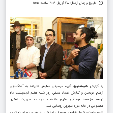
تاریخ و زمان ارسال: 28 آوریل 2019 ساعت 15:10
به گزارش
هنرمندنیوز
، آلبوم موسیقی نمایش «تبرئه» به آهنگسازی
ارشام مودبیان و کیارش اعتماد سیفی روز شنبه هفتم اردیبهشت ماه
توسط مؤسسه فرهنگی هنری «نغمه حصار» به مدیریت افشین
معصومی در خانه موزه بتهوون رونمایی شد.
آلبوم «تبرئه» شامل قطعات موسیقی نمایشی به همین نام است که در