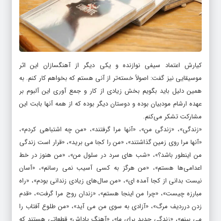
کیارش اعتماد سیفی نوازنده و یکی دیگر از آهنگسازان این اثر
موسیقایی نیز گفت: اصولاً خسته‌تر از آنی هستم که بخواهم کار کنم. به
همین دلیل باید بگویم بخش زیادی از کار و جمع آوری این آلبوم بر
عهده ارشام مودبیان بوده و دوستان دیگر بوده که از همه آنها بابت این
مشارکت تشکر می‌کنم.
«زندگی»، «زندگی من»، «آنها مرا گرفتند»، «من چه اشتباهی کردم»،
«آنها مرا روی زمین گذاشتند»، «من را کجا می برید»، «قرار است زندگی
من اینطور باشد؟»، «شب های سرد در سلول من»، «من هنوز در خط
اعدامی‌ها هستم»، «من هرگز به کسی آسیب نمی رسانم»، «آسان
نیست بدانی از کجا آمده ای»، «من سال‌های زیادی زندانی بودم»، «راه
مبارزه چیست»، «چرا من اینجا هستم»، «زندان روح مرا گرفت»، «قدم
زدن درردیف مرگ»، «آزادی به سوی من می آید»، «من طلوع آفتاب را
می بینم»، «زندگی جدید برای ما»، «آهنگ پاداش» قطعاتی هستند که