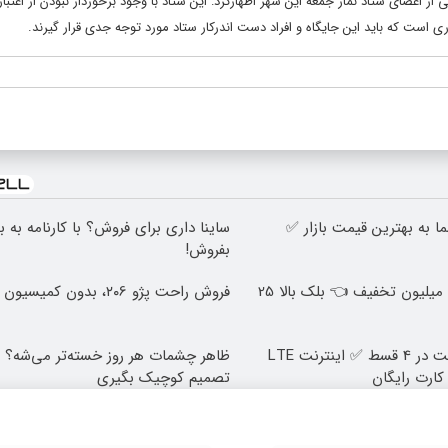
اعضای ستاد نماز جمعه این شهر اظهارکرد: این ستاد با وجود برخوردار نبودن از اعتبارا
 به بهترین قیمت بازار ✅
ساینا داری برای فروش؟ با کارنامه به 
بفروش!
بلفاروپلاستی با 10 میلیون تخفیف 👈 بلک بالا 25
فروش راحت پژو ۲۰6، بدون کمیسیون و دردسر
بدون پیش پرداخت در 4 قسط ✅ اینترنت LTE
ظاهر چشمات هر روز خسته‌تر می‌شه؟ 
ارت رایگان
تصمیم کوچیک بگیری