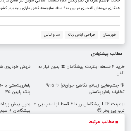
حجت الاسلام عارف آل کثیر
رئیس اداره تبلیغات اسلامی شوش نیز ضمن قدردانی از 
همکاری نیروهای افتخاری در بین ۹۰۰ ستاد نمازجمعه کشور دارای رتبه برتر کشوری است که باید این جایگاه و افراد دست اندرکار ستاد مورد توجه جدی قرار گیرند.
خوزستان
طراحی لباس زنانه
مد و لباس
مطالب پیشنهادی
خرید 4 قسطه اینترنت پیشگامان ☎️ بدون نیاز به
فروش خودروی شما
تلفن
🎯 چشم‌هایی زیباتر، نگاهی جوان‌تر! ✨ 25%
تخفیف بلفاروپلاستی
پلک پایین 35
اینترنت LTE پیشگامان رو با 4 قسط از اسنپ پی +
ترب پی بخر 😍
پیشگامان + سیم ک
مطالب مرتبط