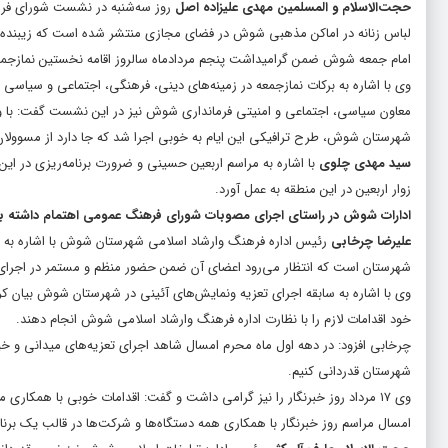
حجت‌الاسلام و المسلمین مهدی علیزاده اصل
روز سه‌شنبه در نشست شورای فره
لباس زنانه در اماکن مذهبی شوش در فضای مجازی منتشر شده است که زیبنده
امام جمعه شوش ضمن گرامیداشت پنجم مردادماه سالروز اقامه نخستین نمازجمعه ا
وی با اشاره به برکات نمازجمعه در زمینه‌های دینی، فرهنگی، اجتماعی و سیاسی 
معاون سیاسی، اجتماعی و امنیتی فرمانداری شوش نیز در این نشست گفت: با وجو
شهرستان شوش، طرح ترافیکی این ایام به خوبی اجرا شد که جا دارد از مسوولان 
سید مهدی چلوی
با اشاره به مراسم اربعین حسینی و ضرورت برنامه‌ریزی در ا
زوار اربعین در این منطقه به عمل آورد.
ادارات شوش در راستای اجرای مصوبات شورای فرهنگ عمومی اهتمام داشته ب
علیرضا چرخابی
رئیس اداره فرهنگ وارشاد اسلامی شهرستان شوش با اشاره به 
شهرستان است که انتظار می‌رود اعضای آن ضمن حضور منظم و مستمر در اجرای م
وی با اشاره به سابقه اجرای تعزیه ونمایش‌های آئینی در شهرستان شوش بیان ک
خود اقدامات لازم را با نظارت اداره فرهنگ وارشاد اسلامی شوش انجام دهند.
چرخابی افزود: در دهه اول ماه محرم امسال شاهد اجرای تعزیه‌های میدانی و خ
شهرستان قدردانی کنیم.
وی ۱۷ مرداد روز خبرنگار را نیز گرامی داشت و گفت: اقدامات خوبی با همکار
امسال مراسم روز خبرنگار با همکاری همه دستگاه‌ها و شرکت‌ها در قالب یک برنا