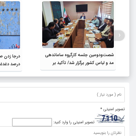
‹
شصت‌ودومین جلسه کارگروه ساماندهی
درجا زدن ص
مد و لباس کشور برگزار شد/ تأکید بر
درصد دغدغه 
مرجعیت کارگروه در ساماندهی مد و
لباس ایران
تصویر امنیتی
*
تصویر امنیتی را وارد کنید: