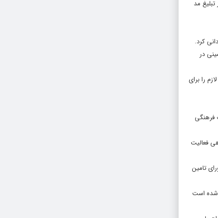
تبلیغ مد
انی کرد.
ینی در
زم را برای
 فرهنگی
هی فعالیت
رای تامین
ر شده است