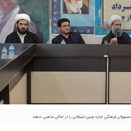
مسوولان فرهنگی اجازه چنین تبلیغاتی را در اماکن مذهبی ندهند.