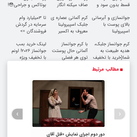
قسط بدون سود و
صاف میکنه انگار
بوتاکس و جراحی😳!
کارمزد!
20سال جوون شدی
خرید با تخفیف ویژه
جوانسازی و آبرسانی
کرم آلمانی عصاره ی
تا 3میلیارد وام
🔥
بالای پوست با
جلبک اسپیرولینا
سرمایه در گردش
اسپیرولینا
معروف به اکسیر
فروشندگان =>
جوانی!!
فروشگاهت رو ثبت
کرم جوانساز جلبک،
با کرم جوانساز
لینک خرید بمب
کن
هدیه طبیعت به
آلمانی حال پوستت
جوانساز 2026! اونم
شما(خرید با تخفیف
توی هر فصلی
با تخفیف ویژه
ویژه)
خوبه۴۵٪تخفیف
مطالب مرتبط
›
‹
دور دوم اجرای نمایش «قتل آقای