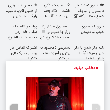
تابستون و تو یک
داشت... نگاهِ بعد،
از همین الان، با دوره
هفتع جمع میکنه 🏆
انرژی داره 🌸 بلفا با
رایگان ماز شروع
25% تخفیف
میشه!
بدون کمیسیون
با صندوق طلا از رشد
پولت و فقط نگه
خودروتو بفروش
بازار جا نمیمونی !!!
ندار؛با طلا ازش
همین حالا شروع کن
محافظت کن!!شروع
سرمایه گذاری👇👇👇
رتبه برتر شدن با ماز
دسترسی نامحدود به
اشتراک الماس ماز:
شروع میشه😍 تا
بهترین آموزش‌ها تا
برای رتبه یک‌های
پایان با شما
روز کنکور
کنکور!
مطالب مرتبط
›
‹