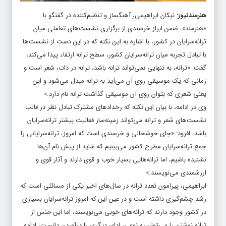
هنرمندنیوز
:
نیکان ابراهیمی،ِ آهنگساز و تنظیم‌کننده در گفتگو با
«هنرمند»، ضمن ابراز خرسندی از برگزاری نشست‌های تعاملی میان
ترانه‌سرایان در کشور، با اشاره به این نکته که در این دست از نشست‌ها
با تبادل تجربه میان ترانه‌سرایان کشور، سطح ترانه ارتقاء پیدا می‌کند،
گفت: «ترانه، به تنهایی نمی‌تواند ترانه باشد، ترانه در ذات، شعر است و
زمانی که یک موسیقی روی آن می‌آید به ترانه مبدل می‌شود و این
یعنی شعری که بتوان روی آن موسیقی گذاشت ترانه نام دارد.»
وی در ادامه، با بیان این نکته که رخدادهای مشترک تبادل نظر در قالب
نشست‌های شعر و ترانه می‌تواند زمینه‌ساز فعالیت بیشتر ترانه‌سرایان
باشد، افزود: «جای خوشحالی و خرسندی است که امروز، ترانه‌سرایانی را
جمع ترانه‌سرایان مطرح کشور می‌بینیم که شاید از پیش نام آن‌ها
نشنیده باشیم، اما ترانه‌هایی بسیار خوب و قوی دارند و آثار قوی و
ارزشمندی می‌نویسند.»
ابراهیمی، پیرامون تعدد ترانه در سال‌های اخیر یکی از مسائلی است که
رشد چشم‌گیری داشته است و در عین این که امروز ترانه‌سرایان بسیاری
در کشور وجود دارند که ترانه‌های خوبی می‌نویسند، اما این جنس از
ترانه نوشتن را می‌توان به نوعی، ادای دیگری را درآوردن دانست، ادامه
داد: «در برهه‌ای از زمان، برخی از افراد مانند روزبه بمانی وجود داشتند