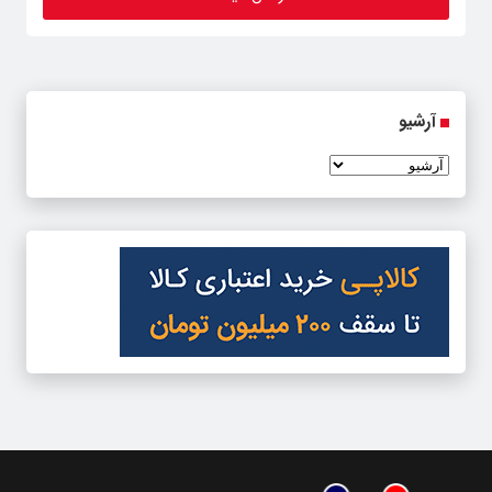
آرشیو