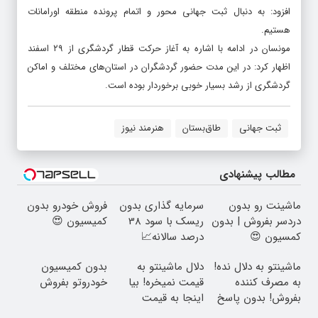
افزود: به دنبال ثبت جهانی محور و اتمام پرونده منطقه اورامانات
هستیم.
مونسان در ادامه با اشاره به آغاز حرکت قطار گردشگری از ۲۹ اسفند
اظهار کرد: در این مدت حضور گردشگران در استان‌های مختلف و اماکن
گردشگری از رشد بسیار خوبی برخوردار بوده است.
ثبت جهانی
طاق‌بستان
هنرمند نیوز
مطالب پیشنهادی
ماشینت رو بدون
سرمایه گذاری بدون
فروش خودرو بدون
دردسر بفروش | بدون
ریسک با سود 38
کمیسیون 😍
کمسیون 😍
درصد سالانه📈
ماشینتو به دلال نده!
دلال ماشینتو به
بدون کمیسیون
به مصرف کننده
قیمت نمیخره! بیا
خودروتو بفروش
بفروش! بدون پاسخ
اینجا به قیمت
به یک تماس
بفروش*فقط خریدار