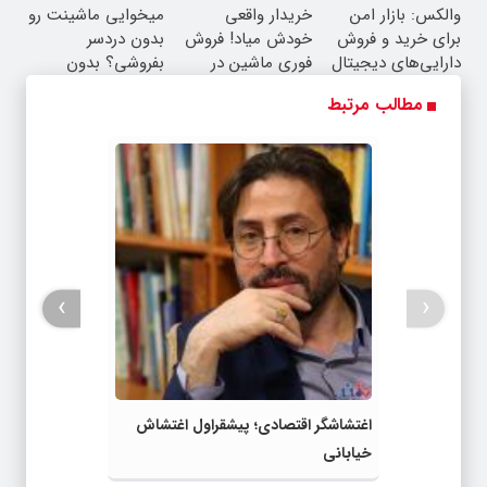
والکس: بازار امن
خریدار واقعی
میخوایی ماشینت رو
واقعی*
برای خرید و فروش
خودش میاد! فروش
بدون دردسر
دارایی‌های دیجیتال
فوری ماشین در
بفروشی؟ بدون
همراه مکانیک
کمیسیون
مطالب مرتبط
›
‹
اغتشاشگر اقتصادی؛ پیشقراول اغتشاش
خیابانی