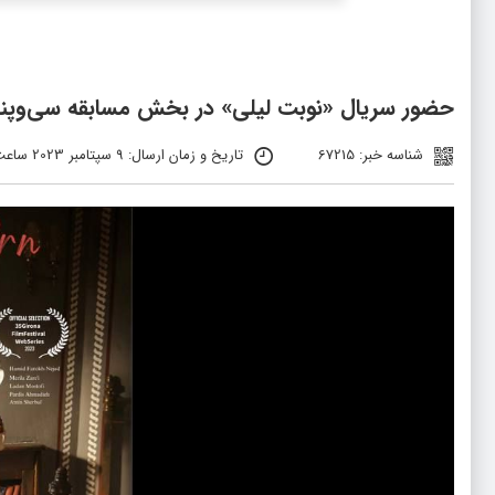
حضور سریال «نوبت لیلی» در بخش مسابقه سی‌وپنجم
شناسه خبر: 67215
تاریخ و زمان ارسال: 9 سپتامبر 2023 ساعت 21:06