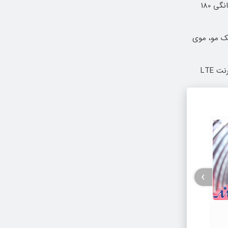
⏳فرصت محدود!! 3000گیگ اینترنت خانگی 180
 و هر بانک مو، موی
بدون پیش پرداخت در 4 قسط ✅ اینترنت LTE
›
«اتاق تاریک» در فرهنگسرای ارسباران
اکران و نقد می‌شود