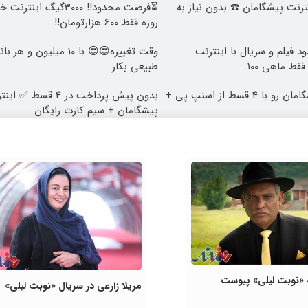
 اینترنت پیشگامان ☎️ بدون نیاز به
روزه فقط 600 هزارتومان!!
د فیلم و سریال با اینترنت
وقت تغییره😍😍 با 10 میلیون
قط ماهی 100
طبیعی بکار
اینترنت LTE پیشگامان رو با 4 قسط از اسنپ پی +
پیشگامان + سیم کارت رایگان
ه «نوبت لیلی» پیوست
مریلا زارعی در سریال «نوبت لیلی»