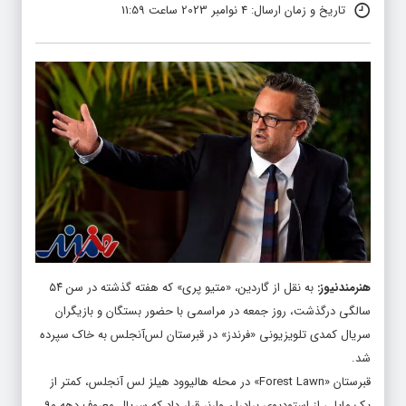
تاریخ و زمان ارسال: 4 نوامبر 2023 ساعت 11:59
هنرمندنیوز
:
به نقل از گاردین، «متیو پری» که هفته گذشته در سن ۵۴
سالگی درگذشت، روز جمعه در مراسمی با حضور بستگان و بازیگران
سریال کمدی تلویزیونی «فرندز» در قبرستان لس‌آنجلس به خاک سپرده
شد.
قبرستان «Forest Lawn» در محله هالیوود هیلز لس آنجلس، کمتر از
یک مایلی از استودیوی برادران وارنر قرار داد که سریال معروف دهه ۹۰