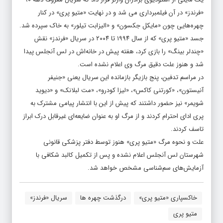
«فرندز» در آن فیلمبرداری می شد و در نهایت «متیو پری» در کنار
چهره‌هایی چون «مایکل جکسون» و «الیزابت تیلور» به خاک سپرده شد.
جسد «متیو پری» که از سال ۱۹۹۴ تا ۲۰۰۴ در سریال «فرندز» نقش
«چندلر بینگ» را بازی کرد، هفته پیش در خانه‌اش در لس آنجلس پیدا
شد و هنوز علت دقیق مرگ وی اعلام نشده است.
در مراسم تدفین، پنج بازیگر بازمانده این سریال یعنی «جنیفر
آنیستون»، «کورتنی کاکس»، «لیزا کودرو»، «مت لبلانک» و «دیوید
شویمر» نیز حضور داشتند که پیش از این با انتشار پیامی مشترک به
پری ادای احترام کردند و از مرگ او به عنوان ضایعه‌ای غیرقابل درک ابراز
تاسف کردند.
علت و نحوه مرگ «متیو پری» هنوز توسط دفتر پزشکی قانونی
شهرستان لس آنجلس اعلام نشده و پس از تکمیل کالبد شکافی با
آزمایش‌های سم‌شناسی مشخص خواهد شد.
خاکسپاری «متیو پری»
درگذشت چهره ها
سریال «فرندز»
متیو پری