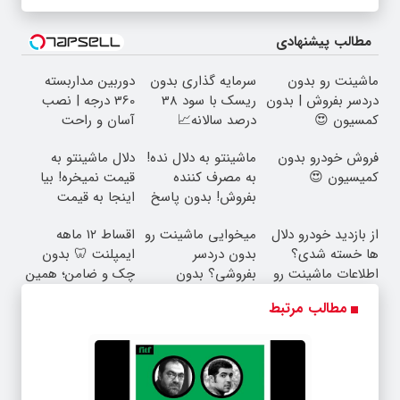
مطالب پیشنهادی
ماشینت رو بدون
سرمایه گذاری بدون
دوربین مداربسته
دردسر بفروش | بدون
ریسک با سود 38
360 درجه | نصب
کمسیون 😍
درصد سالانه📈
آسان و راحت
فروش خودرو بدون
ماشینتو به دلال نده!
دلال ماشینتو به
کمیسیون 😍
به مصرف کننده
قیمت نمیخره! بیا
بفروش! بدون پاسخ
اینجا به قیمت
به یک تماس
بفروش*فقط خریدار
از بازدید خودرو دلال
میخوایی ماشینت رو
اقساط ۱۲ ماهه
واقعی*
ها خسته شدی؟
بدون دردسر
ایمپلنت 🦷 بدون
اطلاعات ماشینت رو
بفروشی؟ بدون
چک و ضامن؛ همین
اینجا ثبت کن
کمیسیون
امروز اقدام کن ✅
مطالب مرتبط