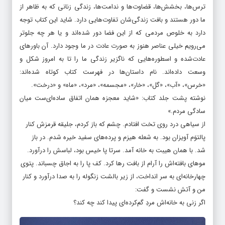
روایتی از باورهای مردمی است که در گوشه و کنار زندگی می‌کنند، با
ترس‌ها، بخشش‌ها، قضاوت‌ها و ندامت‌ها، زندگی زنانی که به ظاهر از
ما دور هستند و بافت زندگی‌شان تفاوت‌هایی دارد. شاید این کتاب توجه
دارد به خلوص مردمی که از این فضا دور شده‌اند و یا هر چه جلوتر
می‌رویم خیلی عناصر هنوز به صورت عادت در ما وجود دارد. آن باورهای
عادت‌شده و اسطوره‌هایی که ناگزیر زندگی ما را تا به امروز شکل و
وسعت داده‌اند. نام داستان‌ها در فهرست کتاب کوتاه شده‌اند:
«خرس»، «آب»، «گل»، «خار»، «مجسمه»، «مرد»، «ماه» و «درخت».
نوشته پشت جلد کتاب: «شاید معجزه همان اتفاق ساده‌ای‌ست میان
سادگی مردم.»
از سیاهی درد روی تخت افتادم. چشم که باز کردم، جلیقه‌ قرمزش کنار
پالتوَم آویزان بود. به شعله‌ هیزم و پرده‌های سفید خیره شدم. در باز
شد. با همان هیبت به خانه آمد. سرتا پا خیس بود، لباسش را درآورد.
موهای بافته‌اش را آرام از بافت رها کرد. کف پا را به اجاق چسباند. پتوی
چهارخانه‌ای به سر انداخت، از زیر بالشت زنگوله را به صدا درآورد و کنار
من و آتش نشست و گفت:
اگر زنی به خانه‌اش مردِ گم‌کرده‌ای پیدا کند چه کند؟