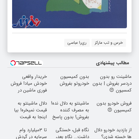
خرس و تب مارکز
ری‌را عباسی
مطالب پیشنهادی
ماشینت رو بدون
بدون کمیسیون
خریدار واقعی
دردسر بفروش | بدون
خودروتو بفروش
خودش میاد! فروش
کمسیون 😍
فوری ماشین در
همراه مکانیک
فروش خودرو بدون
ماشینتو به دلال نده!
دلال ماشینتو به
کمیسیون 😍
به مصرف کننده
قیمت نمیخره! بیا
بفروش! بدون پاسخ
اینجا به قیمت
به یک تماس
بفروش*فقط خریدار
از بازدید خودرو دلال
نگاهِ قبل، خستگی
تا 3میلیارد وام
واقعی*