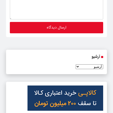
آرشیو