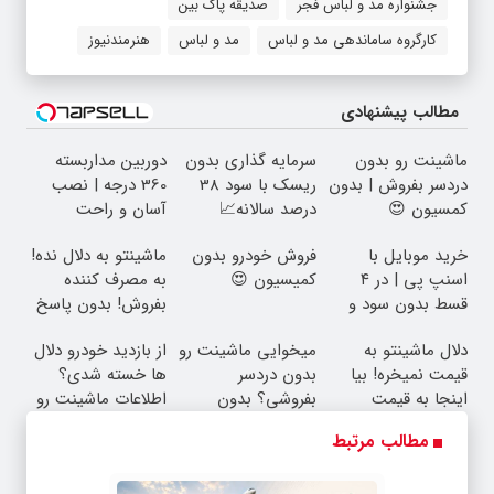
جشنواره مد و لباس فجر
صدیقه پاک بین
کارگروه ساماندهی مد و لباس
مد و لباس
هنرمندنیوز
مطالب پیشنهادی
ماشینت رو بدون
سرمایه گذاری بدون
دوربین مداربسته
دردسر بفروش | بدون
ریسک با سود 38
360 درجه | نصب
کمسیون 😍
درصد سالانه📈
آسان و راحت
خرید موبایل با
فروش خودرو بدون
ماشینتو به دلال نده!
اسنپ پی | در ۴
کمیسیون 😍
به مصرف کننده
قسط بدون سود و
بفروش! بدون پاسخ
کارمزد!
به یک تماس
دلال ماشینتو به
میخوایی ماشینت رو
از بازدید خودرو دلال
قیمت نمیخره! بیا
بدون دردسر
ها خسته شدی؟
اینجا به قیمت
بفروشی؟ بدون
اطلاعات ماشینت رو
بفروش*فقط خریدار
کمیسیون
اینجا ثبت کن
مطالب مرتبط
واقعی*