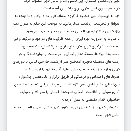
دبیر یازدهمین جشنواره بین‌المللی مد و لباس فجر منصوب کرد.
در حکم معاون امور هنری برای پاک بین آمده است:
«بنا به پیشنهاد دبیر محترم کارگروه ساماندهی مد و لباس و با توجه به
سوابق و تجربیات ارزشمند سرکارعالی، به موجب این حکم به عنوان دبیر
یازدهمین جشنواره بین‌المللی مد و لباس فجر منصوب می‌شوید.
با عنایت به ضرورت بهره‌گیری از همه ظرفیت‌های موجود و مرتبط و نیز
اهمیت به کارگیری توان هنرمندان طراح، کارشناسان، متخصصان،
انجمن‌ها، نهادها، دستگاه‌های اجرایی، موسسات و تولیدکنندگان، در
زمینه‌های مختلف به‌ویژه آمیختن هنر ارزشمند طراحی لباس با باورهای
دینی و ایجاد زمینه مناسب برای تولید آثار منطبق با ارزش ها و
هنجارهای اجتماعی و فرهنگی از طریق برگزاری یازدهمین جشنواره
بین‌المللی مد و لباس فجر، لازم است از طریق برپایی نشست‌ها، جمع
آوری سوابق و اطلاعات، اخذ پیشنهادها، انطباق با مقررات و ضوابط
جشنواره اقدام مقتضی به عمل آورید.»
صدیقه پاک بین از هفتمین دوره تاکنون دبیر جشنواره بین المللی مد و
لباس فجر است.