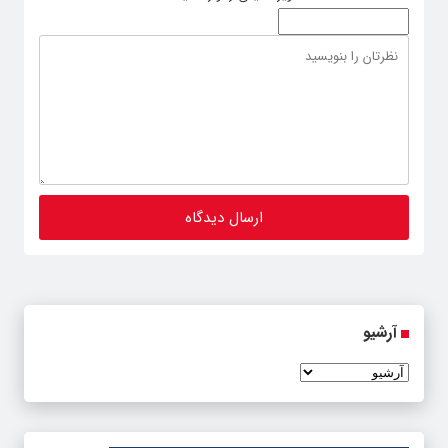
آرشیو