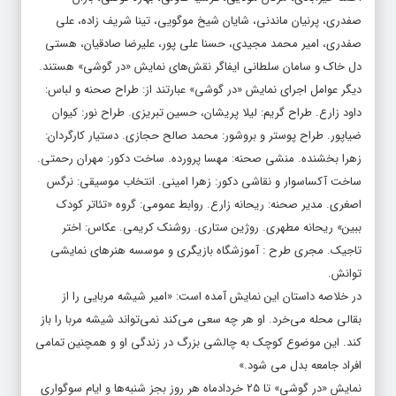
صفدری، پرنیان ماندنی، شایان شیخ موگویی، تینا شریف زاده، علی
صفدری، امیر محمد مجیدی، حسنا علی پور، علیرضا صادقیان، هستی
دل خاک و سامان سلطانی ایفاگر نقش­‌های نمایش «در گوشی» هستند.
دیگر عوامل اجرای نمایش «در گوشی» عبارتند از: طراح صحنه و لباس:
داود زارع. طراح گریم: لیلا پریشان، حسین تبریزی. طراح نور: کیوان
ضیاپور. طراح پوستر و بروشور: محمد صالح حجازی. دستیار کارگردان:
زهرا بخشنده. منشی صحنه: مهسا پرورده. ساخت دکور: مهران رحمتی.
ساخت آکساسوار و نقاشی دکور: زهرا امینی. انتخاب موسیقی: نرگس
اصغری. مدیر صحنه: ریحانه زارع. روابط عمومی: گروه «تئاتر کودک
ببین» ریحانه مطهری. روژین ستاری. روشنک کریمی. عکاس: اختر
تاجیک. مجری طرح : آموزشگاه بازیگری و موسسه هنرهای نمایشی
توانش.
در خلاصه داستان این نمایش آمده است: «امیر شیشه مربایی را از
بقالی محله می‌خرد. او هر چه سعی می‌کند نمی‌تواند شیشه مربا را باز
کند. این موضوع کوچک به چالشی بزرگ در زندگی او و همچنین تمامی
افراد جامعه بدل می شود.»
نمایش «در گوشی» تا ۲۵ خردادماه هر روز بجز شنبه‌ها و ایام سوگواری