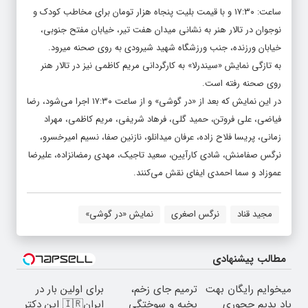
ساعت: ۱۷:۳۰ و با قیمت بلیت پنجاه هزار تومان برای مخاطب کودک و
نوجوان در تالار هنر به نشانی میدان هفت تیر، خیابان مفتح جنوبی،
خیابان ورزنده، جنب ورزشگاه شهید شیرودی به روی صحنه می­رود.
به تازگی نمایش «سیندرلا» به کارگردانی مریم کاظمی نیز در تالار هنر
روی صحنه رفته است.
در این نمایش که بعد از «در گوشی» و از ساعت ۱۷:۳۰ اجرا می‌شود، رضا
فیاضی، علی فروتن، حمید گلی، فرهاد شریفی، مریم کاظمی، مهراد
زمانی، پریسا فلاح زاده، عرفان میدانلو، نازنین صفا، نسیم امیرخسرو،
نرگس صفامنش، شادی کارآیین، سعید تاجیک، مهدی رمضان­زاده، علیرضا
عموزاد و سما احمدی ایفای نقش می‌کنند.
مجید قناد
نرگس اصغری
نمایش «در گوشی»
مطالب پیشنهادی
میخوایم رایگان بهت
ترمیم جای زخم،
برای اولین بار در
یاد بدیم چجوری
بخیه و سوختگی
ایران🇮🇷 این دکتر