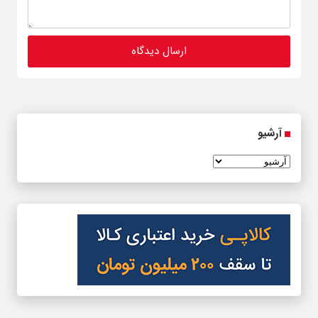
آرشیو