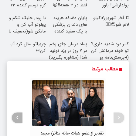
پولدارشی! باور
فقط در 3 هفته!!😍
کرم ترمیم کننده 23
نداری امتحانش
روزه ساخت!
تا آخر شهریور12کیلو
پایان دغدغه هزینه
با پودر جلبک شکم و
مجانیه
لاغر شو😍👌🏻
های دندان پزشکی
پهلوتو آب کن و
با پک سفید کننده
مانکن شو(تخفیف تا
خانگی
امشب)
کمر درد شدید داری؟
پماد درمان جای زخم
چربیاتو مثل کره آب
تو خونه درمانش کن
در ۷ روز در یزد تولید
کن👀
(◂پرسش‌نامه رو
شد! (مشاوره بگیرید)
پرکن)
مطالب مرتبط
›
‹
تقدیر از عضو هیات خانه تئاتر/ مجید