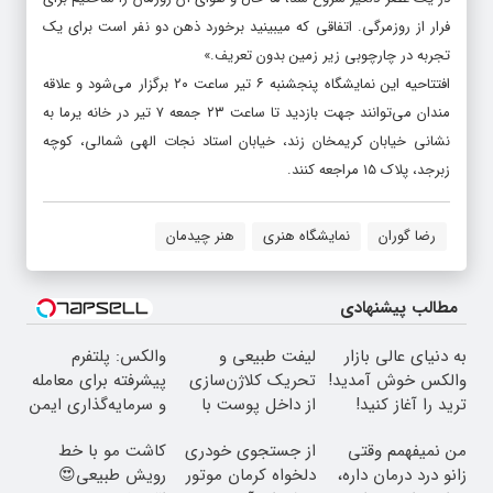
فرار از روزمرگی. اتفاقی که میبینید برخورد ذهن دو نفر است برای یک
تجربه در چارچوبی زیر زمین بدون تعریف.»
افتتاحیه این نمایشگاه پنجشنبه ۶ تیر ساعت ۲۰ برگزار می‌شود و علاقه
مندان می‌توانند جهت بازدید تا ساعت ۲۳ جمعه ۷ تیر در خانه یرما به
نشانی خیابان کریمخان زند، خیابان استاد نجات الهی شمالی، کوچه
زبرجد، پلاک ۱۵ مراجعه کنند.
رضا گوران
نمایشگاه هنری
هنر چیدمان
مطالب پیشنهادی
به دنیای عالی بازار
لیفت طبیعی و
والکس: پلتفرم
والکس خوش آمدید!
تحریک کلاژن‌سازی
پیشرفته برای معامله
ترید را آغاز کنید!
از داخل پوست با
و سرمایه‌گذاری ایمن
24ماه ماندگاری ✅
من نمیفهمم وقتی
از جستجوی خودری
کاشت مو با خط
جوان شو
زانو درد درمان داره،
دلخواه کرمان موتور
رویش طبیعی😍