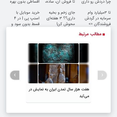
چرا دردش رو داری
تا فروش آن، ساده،
اقساطی بدون بهره
تحمل میکنی؟❗
بی واسطه و مستقیم
تا 3میلیارد وام
جای زخم و بخیه
خرید موبایل با
سرمایه در گردش
داری؟؟ 3 هفته‌ای
اسنپ پی | در ۴
فروشندگان =>
محوش کن!
قسط بدون سود و
فروشگاهت رو ثبت
کارمزد!
مطالب مرتبط
کن
›
‹
هفت هزار سال تمدن ایران به نمایش در
می‌آید