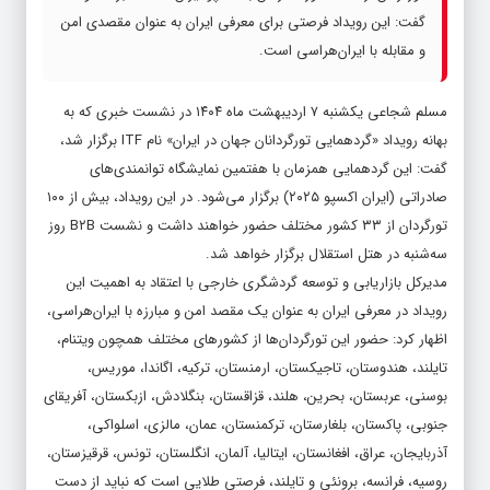
گفت: این رویداد فرصتی برای معرفی ایران به عنوان مقصدی امن
و مقابله با ایران‌هراسی است.
مسلم شجاعی یکشنبه ۷ اردیبهشت ماه ۱۴۰۴ در نشست خبری که به
بهانه رویداد «گردهمایی تورگردانان جهان در ایران» نام ITF برگزار شد،
گفت: این گردهمایی همزمان با هفتمین نمایشگاه توانمندی‌های
صادراتی (ایران اکسپو ۲۰۲۵) برگزار می‌شود. در این رویداد، بیش از ۱۰۰
تورگردان از ۳۳ کشور مختلف حضور خواهند داشت و نشست B۲B روز
سه‌شنبه در هتل استقلال برگزار خواهد شد.
مدیرکل بازاریابی و توسعه گردشگری خارجی با اعتقاد به اهمیت این
رویداد در معرفی ایران به عنوان یک مقصد امن و مبارزه با ایران‌هراسی،
اظهار کرد: حضور این تورگردان‌ها از کشورهای مختلف همچون ویتنام،
تایلند، هندوستان، تاجیکستان، ارمنستان، ترکیه، اگاندا، موریس،
بوسنی، عربستان، بحرین، هلند، قزاقستان، بنگلادش، ازبکستان، آفریقای
جنوبی، پاکستان، بلغارستان، ترکمنستان، عمان، مالزی، اسلواکی،
آذربایجان، عراق، افغانستان، ایتالیا، آلمان، انگلستان، تونس، قرقیزستان،
روسیه، فرانسه، برونئی و تایلند، فرصتی طلایی است که نباید از دست