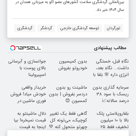
بین‌المللی گردشگری سلامت کشورهای عضو اکو به میزبانی همدان در
سال ۱۴۰۴ خبر داد.
تورگردان
توسعه گردشگری خارجی
گردشگر
گردشگری
مطالب پیشنهادی
نگاهِ قبل، خستگی
بدون کمیسیون
جوانسازی و آبرسانی
داشت... نگاهِ بعد،
خودروتو بفروش
بالای پوست با
انرژی داره 🌸 بلفا با
اسپیرولینا
25% تخفیف
سرمایه گذاری بدون
ماشینت رو بدون
خریدار واقعی
ریسک با سود 38
دردسر بفروش | بدون
خودش میاد! فروش
درصد سالانه📈
کمسیون 😍
فوری ماشین در
همراه مکانیک
بلفاروپلاستی پلک
گاهی فقط یک تغییر
دلال ماشینتو به
بالا با ۱۰ میلیون
کوچیک، می‌تونه کل
قیمت نمیخره! بیا
تخفیف فقط ۲۵
چهرتو متحول کنه 💚
اینجا به قیمت
میلیون ✅
تغییر طبیعی
بفروش*فقط خریدار