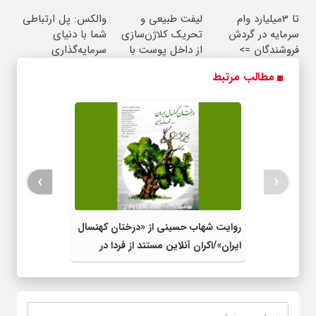
بفروش*فقط خریدار
تا 3میلیارد وام
لیفت طبیعی و
والکس: پل ارتباطی
واقعی*
سرمایه در گردش
تحریک کلاژن‌سازی
شما با دنیای
فروشندگان =>
از داخل پوست با
سرمایه‌گذاری
فروشگاهت رو ثبت
24ماه ماندگاری ✅
دیجیتال
مطالب مرتبط
کن
جوان شو
›
‹
روایت شهاب حسینی از «درختان کهنسال
ایران»/اکران آنلاین مستند از فردا در
هاشور