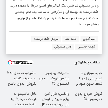
و لادن مستوفی نیز نقش دیگر کاراکترهای اصلی سریال را برعهده دارند.
«گناه فرشته» به نویسندگی و کارگردانی حامد عنقا یک درام اجتماعی
است که از جمعه ۱ دی ماه ساعت ۸ به صورت اختصاصی از فیلیمو
پخش خواهد شد.
امیر آقایی
حامد عنقا
سریال «گناه فرشته»
شهاب حسینی
لادن مستوفی
مطالب پیشنهادی
خرید موبایل با
ماشینت رو بدون
ماشینتو به دلال نده!
اسنپ پی | در ۴
دردسر بفروش | بدون
به مصرف کننده
قسط بدون سود و
کمسیون 😍
بفروش! بدون پاسخ
کارمزد!
به یک تماس
فروش خودرو بدون
والکس: بازار امن
دلال ماشینتو به
کمیسیون 😍
برای خرید و فروش
قیمت نمیخره! بیا
دارایی‌های دیجیتال
اینجا به قیمت