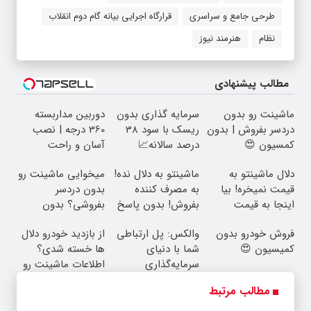
طرحی جامع و سراسری
قرارگاه اجرایی بیانه گام دوم انقلاب
نظام
هنرمند نیوز
مطالب پیشنهادی
ماشینت رو بدون
سرمایه گذاری بدون
دوربین مداربسته
دردسر بفروش | بدون
ریسک با سود 38
360 درجه | نصب
کمسیون 😍
درصد سالانه📈
آسان و راحت
دلال ماشینتو به
ماشینتو به دلال نده!
میخوایی ماشینت رو
قیمت نمیخره! بیا
به مصرف کننده
بدون دردسر
اینجا به قیمت
بفروش! بدون پاسخ
بفروشی؟ بدون
بفروش*فقط خریدار
به یک تماس
کمیسیون
فروش خودرو بدون
والکس: پل ارتباطی
از بازدید خودرو دلال
واقعی*
کمیسیون 😍
شما با دنیای
ها خسته شدی؟
سرمایه‌گذاری
اطلاعات ماشینت رو
دیجیتال
اینجا ثبت کن
مطالب مرتبط