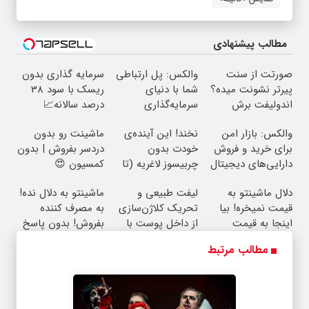
مطالب پیشنهادی
صورتت از سنت
والکس: پل ارتباطی
سرمایه گذاری بدون
پیرتر نشونت میده؟
شما با دنیای
ریسک با سود 38
اندولیفت برش
سرمایه‌گذاری
درصد سالانه📈
می‌گردونه 🔰
دیجیتال
والکس: بازار امن
نخند! این آینده‌ی
ماشینت رو بدون
برای خرید و فروش
خودت بدون
دردسر بفروش | بدون
دارایی‌های دیجیتال
چربیسوز لاغریه (تا
کمسیون 😍
دیر نشده سفارش
دلال ماشینتو به
لیفت طبیعی و
ماشینتو به دلال نده!
بده)
قیمت نمیخره! بیا
تحریک کلاژن‌سازی
به مصرف کننده
اینجا به قیمت
از داخل پوست با
بفروش! بدون پاسخ
بفروش*فقط خریدار
24ماه ماندگاری ✅
به یک تماس
مطالب مرتبط
واقعی*
جوان شو