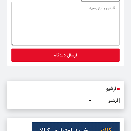
آرشیو