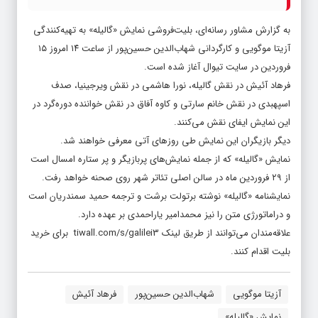
به گزارش مشاور رسانه‌ای، بلیت‌فروشی نمایش «گالیله» به تهیه‌کنندگی
آزیتا موگویی و کارگردانی شهاب‌الدین حسین‌پور از ساعت ۱۴ امروز ۱۵
فروردین در سایت تیوال آغاز شده است.
فرهاد آئیش در نقش گالیله، نورا هاشمی در نقش ویرجینیا، صدف
اسپهبدی در نقش خانم سارتی و کاوه آفاق در نقش خواننده دوره‌گرد در
این نمایش ایفای نقش می‌کنند.
دیگر بازیگران این نمایش طی روزهای آتی معرفی خواهند شد.
نمایش «گالیله» که از جمله نمایش‌های پربازیگر و پر ستاره امسال است
از ۲۹ فروردین ماه در سالن اصلی تئاتر شهر روی صحنه خواهد رفت.
نمایشنامه «گالیله» نوشته برتولت برشت و ترجمه حمید سمندریان است
و دراماتورژی متن را نیز محمدامیر یاراحمدی بر عهده دارد.
علاقه‌مندان می‌توانند از طریق لینک
tiwall.com/s/galilei3
برای خرید
بلیت اقدام کنند.
آزیتا موگویی
شهاب‌الدین حسین‌پور
فرهاد آئیش
نمایش «گالیله»