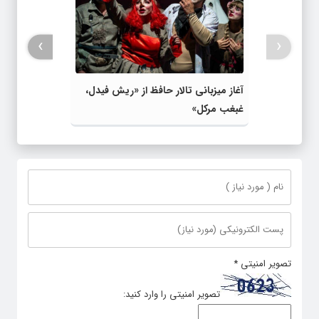
›
‹
آغاز میزبانی تالار حافظ از «ریش فیدل،
غبغب مرکل»
تصویر امنیتی
*
تصویر امنیتی را وارد کنید: