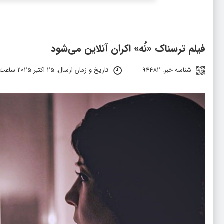
فیلم ترسناک «نُه» اکران آنلاین می‌شود
شناسه خبر: 94482
تاریخ و زمان ارسال: 25 اکتبر 2025 ساعت 14:15