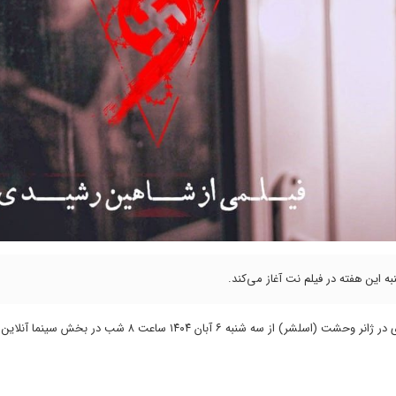
ه این هفته در فیلم نت آغاز می‌کند.
«نُه» (The Nine) به نویسندگی و کارگردانی شاهین رشیدی در ژانر وحشت (اسلشر) از سه شنبه ۶ آبان ۱۴۰۴ ساعت ۸