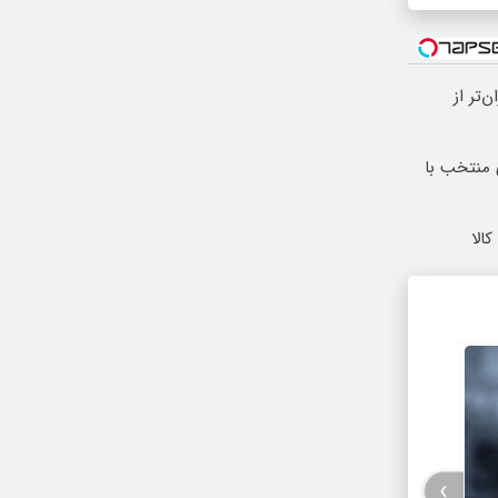
 ارزان‌تر از
 منتخب با
الا
›