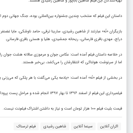
تهیه‌کنندگان این فیلم شاهین باباپور و شاهین رشیدی هستند.
داستان این فیلم که منتخب چندین جشنواره بین‌المللی بوده، جنگ جهانی دوم است
بازیگران «نُه» عبارتند از شاهین رشیدی، سارینا ترقی، حامد ناوشکی، مایا غض
دراج، مهدی باقری فارسانی، ریحانه جمشیدی، هلیا و هستی باقری فارسانی.
در خلاصه داستان فیلم آمده است: عکاس جوان و مرموزی سالانه هشت جوان را انتخ
اما از سرنوشت هولناکی که انتظارشان را می‌کشد، بی‌خبر هستند.
در بخشی از فیلم «نُه» آمده است: «یادمه یکی می‌گفت با هر پلکی که می‌زنی یه
فیلمبرداری این فیلم از اسفند ۱۳۹۶ تا بهار ۱۳۹۷ انجام شده و مراحل پست پروداکشن فیلم تا پیش از اکران (۱۳۹۹) در جریان بوده است.
قیمت بلیت فیلم ۱۰۰ هزار تومان است و نیاز به داشتن اشتراک فیلم‌نت نیست.
اکران آنلاین
سینما آنلاین
شاهین رشیدی
فیلم ترسناک