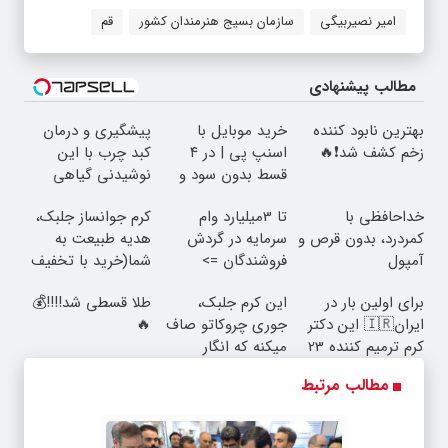
امیر نصیربیگی
سازمان بسیج هنرمندان کشور
قم
مطالب پیشنهادی
بهترین نابود کننده
خرید موبایل با
پیشگیری و درمان
زخم کشف شد❗🔥
اسنپ پی | در ۴
کبد چرب با این
قسط بدون سود و
نوشیدنی گیاهی
کارمزد!
خداحافظی با
تا 3میلیارد وام
کرم جوانساز جلبک،
کمردرد، بدون قرص و
سرمایه در گردش
هدیه طبیعت به
آمپول
فروشندگان =>
شما(خرید با تخفیف
فروشگاهت رو ثبت
ویژه)
برای اولین بار در
این کرم جلبک،
طلا قسطی شد!!!!💰
کن
ایران🇮🇷 این دکتر
جوری چروکاتو صاف
🔥
کرم ترمیم کننده 23
میکنه که انگار
روزه ساخت!
بوتاکس کردی!
مطالب مرتبط
(تخفیف ویژه)