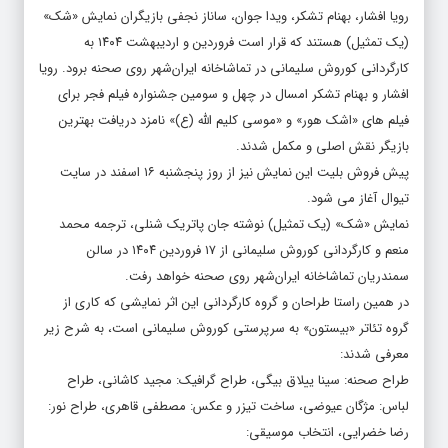
رویا افشار، بهنام تشکر، ویدا جوان، ساناز نجفی بازیگران نمایش «شک»
(یک تمثیل) هستند که قرار است فروردین و اردیبهشت ۱۴۰۴ به
کارگردانی کوروش سلیمانی در تماشاخانه ایران‌شهر روی صحنه برود. رویا
افشار و بهنام تشکر امسال در چهل و سومین جشنواره فیلم فجر برای
فیلم های «اشک هور» و «موسی کلیم الله (ع)» نامزد دریافت بهترین
بازیگر نقش اصلی و مکمل شدند.
پیش فروش بلیت این نمایش نیز از روز پنجشنبه ۱۶ اسفند در سایت
تیوال آغاز می شود.
نمایش «شک» (یک تمثیل) نوشته جان پاتریک شنلی، ترجمه محمد
منعم و کارگردانی کوروش سلیمانی از ۱۷ فروردین ۱۴۰۴ در سالن
سمندریان تماشاخانه ایران‌شهر روی صحنه خواهد رفت.
در همین راستا طراحان و گروه کارگردانی این اثر نمایشی که کاری از
گروه تئاتر «بیستون» به سرپرستی کوروش سلیمانی است، به شرح زیر
معرفی شدند:
طراح صحنه: سینا ییلاق بیگی، طراح گرافیک: مجید کاشانی، طراح
لباس: مژگان عیوضی، ساخت تیزر و عکس: مصطفی قاهری، طراح نور:
رضا خضرایی، انتخاب موسیقی: