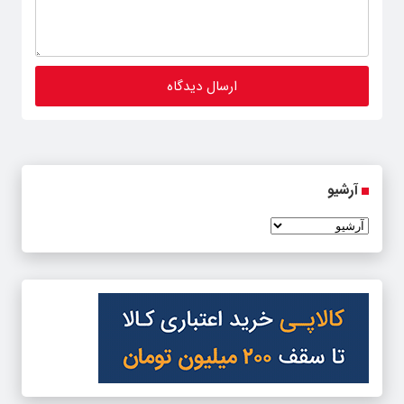
آرشیو