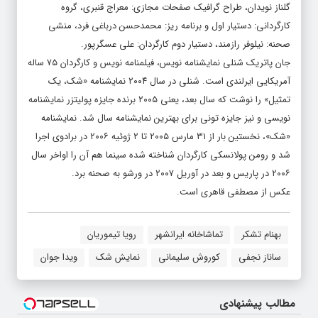
گلناز نویدان، طراح گرافیک صفحات مجازی: معراج قنبری، گروه
کارگردانی: دستیار اول و برنامه ریز: محمدحسن درباغی فرد، منشی
صحنه: نیلوفر رازمند، دستیار دوم کارگردان: علی عسگرپور.
جان پاتریک شنلی نمایشنامه نویس، فیلمنامه نویس و کارگردان ۷۵ ساله
آمریکایی ایرلندی است. شنلی در سال ۲۰۰۴ نمایشنامه «شک، یک
تمثیل» را نوشت که سال بعد، یعنی ۲۰۰۵ برنده جایزه پولیتزر نمایشنامه
نویسی و نیز جایزه تونی برای بهترین نمایشنامه سال شد. نمایشنامه
«شک»، نخستین بار از ۳۱ مارس ۲۰۰۵ تا ۲ ژوئیه ۲۰۰۶ در برادوی اجرا
شد و رومن پولانسکی کارگردان شناخته شده سینما هم آن را اواخر سال
۲۰۰۶ در پاریس و بعد در آوریل ۲۰۰۷ در ورشو به صحنه برد.
عکس از مصطفی قاهری است.
بهنام تشکر
تماشاخانه ایرانشهر
رویا تیموریان
ساناز نجفی
کوروش سلیمانی
نمایش شک
ویدا جوان
مطالب پیشنهادی