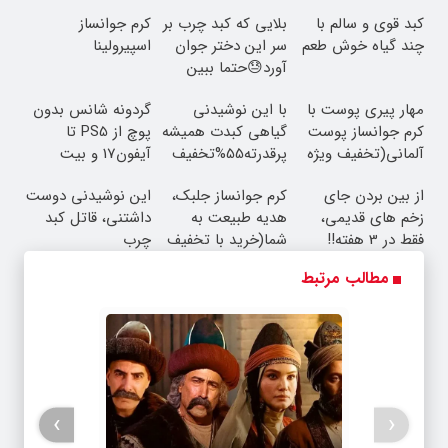
کبد قوی و سالم با
بلایی که کبد چرب بر
کرم جوانساز
چند گیاه خوش طعم
سر این دختر جوان
اسپیرولینا
آورد😓حتما ببین
مهار پیری پوست با
با این نوشیدنی
گردونه شانس بدون
کرم جوانساز پوست
گیاهی کبدت همیشه
پوچ از PS5 تا
آلمانی(تخفیف ویژه
پرقدرته55%تخفیف
آیفون17 و بیت
تا امشب)
کوین 🔥
از بین بردن جای
کرم جوانساز جلبک،
این نوشیدنی دوست
زخم های قدیمی،
هدیه طبیعت به
داشتنی، قاتل کبد
فقط در 3 هفته!!
شما(خرید با تخفیف
چرب
(بدون لیزر و جراحی)
ویژه)
است(تخفیف50%تا
مطالب مرتبط
امشب)
›
‹