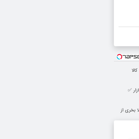
الا
زار ✅
 بخری از