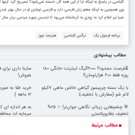
کلباسی در پاسخ به اینکه آیا از این همه کار، خسته نمی‌شود؟ تصریح کرد: اینها
وی همچنین به اینکه معلم زبان فارسی دارد و فارسی نوشتن او در حال بهتر شدن
ضیا نیز اعلام کرد به زودی به کرمانشاه می‌رود تا تندیس چهره مردمی برتر سال ۹۷ را به دست او برساند.
برنامه فرمول یک
نرگس کلباسی
هنرمند نیوز
مطالب پیشنهادی
⏳فرصت محدود!! 3000گیگ اینترنت خانگی 180
ساینا داری برای ف
روزه فقط 600 هزارتومان!!
بفروش!
با یک بسته چربیسوز گیاهی خالص ماهی 7کیلو
خرید طلا به صورت
لاغر شو (سفارش با تخفیف)
12 ماهه )
🎯 چشم‌هایی زیباتر، نگاهی جوان‌تر! ✨ 25%
به هر اندازه ای 
تخفیف بلفاروپلاستی
سرمایه ات محاف
مطالب مرتبط