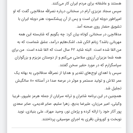
هستند و عاشقانه برای مردم ایران کار می‌کنند.
سپس سجاد عزیزی آرام در سخنانی درباره نصرالله مدقالچی گفت که او
امپراطور دوبله ایران است و پس از آن پیشکسوت هنر دوبله ایران با
تشویق حضار روی صحنه آمد.
مدقالچی در سخنانی کوتاه بیان کرد: چه بگویم که شایسته این همه
مهربانی باشد؟ زبانم الکن شد، اشک‌هایم درآمد، عشق شماست که به
من القا شده است. البته شاید ۶۲ سال است که القا شده است. من برای
همه شما عزیزان آرزوی سلامتی می‌کنم و از دوستان عزیزم و بزرگواران
سپاسگزارم که در مورد حقیر سخن گفتند.
سپس با اهدای لوح‌های تقدیر و هدایا از نصرالله مدقالچی به بهانه یک
عمر تلاش و تولید مستمر و موثر در عرصه صدا در آستانه ۸۰ سالگیش
تجلیل شد.
همچنین در این برنامه شاعران و ترانه سرایان از جمله هرمز علیپور، فریبا
وکیلی، امیر مرزبان، علیرضا بدیع، زهرا سلیم، صابر قدیمی، صابر سعدی
پور آثار خود را ارائه کرده و پژمان نور، وحید مهراد، علی بنیادی، نوید
نوبخت و کوروش باقری به اجرای موسیقی پرداختند.