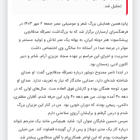
تجلیل شد.
پانزدهمین همایش بزرگ شعر و موسیقی عصر جمعه ۶ مهر ۱۴۰۳ در
فرهنگسرای ارسباران برگزار شد که به بزرگداشت نصرالله مدقالچی
پیشکسوت هنر دوبله ایران، به بهانه یک عمر تلاش و تولید مستمر و
موثر در عرصه صدا در آستانه ۸۰ سالگی وی اختصاص داشت.
مدیریت و اجرای این مراسم بر عهده سجاد عزیزی آرام، شاعر و دبیر
کانون ادبی زمستان بود.
در ابتدا ناصر ممدوح دوبلور درباره نصرالله مدقالچی گفت: او صدای
شناخته شده‌ای دارد، صدایی ماندگار که نیاز به تعریف ندارد. صدای او
مورد توجه همگان بوده و کارشان فوق العاده ست. سال‌های اولی که در
دهه ۴۰ آمده بودند، من هم دهه ۴۰ وارد این حرفه شدم، آقایان مظفری،
دائمی، ربیعی بودند که دوران خوبی بود. من در کنار این عزیزان بزرگ
شدم و درس گرفتم و برایشان آرزوی سلامتی دارم.
سپس حسین شایگان عنوان کرد: شاید هیچکس مانند یک مترجم نتواند
درباره کار یک مدیر دوبلاژ و پس از آن گوینده قضاوت کند. من خیلی
خوشبخت بودم که این اواخر همکاری‌ام با آقای مدقالچی بیشتر شد.