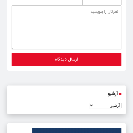
آرشیو