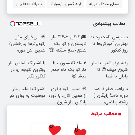
صدای ماندگار دوبله
فرهنگسرای ارسباران
نصرالله مدقالچی
مطالب پیشنهادی
دسترسی نامحدود به
🎓 کنکور ۱۴۰5؟ ماز
🌟 می‌خوای مثل
بهترین آموزش‌ها تا
تابستون و تو یک
رتبه‌برترها بدرخشی؟
روز کنکور
هفتع جمع میکنه 🏆
همین الان دوره
الماس ماز رو شروع
رتبه برتر شدن با ماز
3 ماه تابستون ، با
با اشتراک الماس ماز
ک
شروع میشه😍 تا
ماز تو یک ماه جمع
بهترین نتیجه رو در
پایان با شما
میشه😍
کنکور بگیر
دریافت صفر تا صد
🎯 مسیر رتبه برتری
اشتراک الماس ماز:
دوره کاملاً رایگان (
از همین الان، با دوره
موفقیت به بهای کم
رشته ریاضی،
رایگان ماز شروع
تجربی، انسانی)
میشه!
مطالب مرتبط