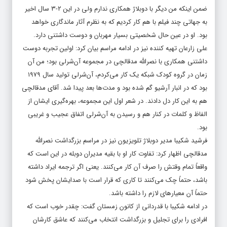
ضمن اینکه من دیگر با دوبلاژ همکاری ندارم ولی در این ۲-۳ سال اخیر
به جهاتی چند فیلم با هم کار کردیم که به نظرم آثار ماندگاری خواهد
بود. او در عین حال شخصیتی بسیار مهربان و دوست داشتنی دارد.
علی زارعان تهیه کننده نیز در ادامه مراسم بیان کرد: اولین تجربه دوست
داشتنی همکاری با نصرالله مدقالچی در مجموعه آن‌شرلی بود؛ من آن
زمان در گروه کودک شبکه یک کار می‌کردم، آن‌شرلی تولید سال ۱۹۷۹
بود که در انبار آرشیو گم شده بود و مدت‌ها بعد پیدا شد. آقای مدقالچی
هم به این کار دل دادند. در شعر اول این مجموعه، بهره‌گیری ایشان از
الفاظ و کلمات در کنار هم و رسیدن به آن‌شرلی اتفاق عجیب و غریبی
بود.
فرشید شکیبا مدیر دوبلاژ تلویزیون نیز در مراسم بزرگداشت نصرالله
مدقالچی اظهار کرد: تفاوت کار او با بقیه مدیران دوبله در این است که
واقعاً تمام وقتش را صرف آن کار می‌کنند. یعنی اگر ترجمه ایراد داشته
باشد، حتماً چک می‌کنند تا کاری که قرار است با صدایشان پخش شود
حتماً آن معیارهای لازم را داشته باشد.
در ادامه شکیبا با قدردانی از کانون زمستان گفت: چقدر خوب است که
افرادی را برای تجلیل و بزرگداشت انتخاب می‌کنند که عاشق کارشان