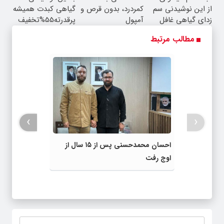
از این نوشیدنی سم
کمردرد، بدون قرص و
گیاهی کبدت همیشه
زدای گیاهی غافل
آمپول
پرقدرته55%تخفیف
نشو!55%تخفیف
مطالب مرتبط
›
‹
احسان محمدحسنی پس از ۱۵ سال از
اوج رفت