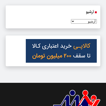
آرشیو