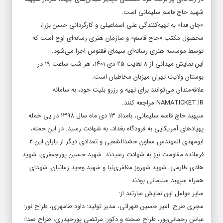
شهید حاج قاسم سلیمانی است.
«جان فدا» به تهیه‌کنندگی علی اسماعیلی و کارگردانی حسن بزرا،
محصول مکتب «حاج قاسم» و سازمان هنری رسانه‌ای اوج است که
توسط موسسه هنری رسانه‌ای سیمای ققنوس اجرا می‌شود.
این نمایش میدانی از ۸ لغایت ۲۵ دی ۱۴۰۱، هر شب ساعت ۱۹ در
بوستان ولایت تهران میزبان مخاطبان است.
علاقه‌مندان می‌توانند برای تهیه و رزرو بلیت خود، به سامانه
NAMATICKET.IR مراجعه کنند.
سپهبد حاج قاسم سلیمانی، بامداد ۱۳ دی ماه سال ۱۳۹۸ در پی حمله
پهپادهای آمریکایی به فرودگاه بغداد، به شهادت رسید. در این حمله،
ابومهدی المهندس معاون حشدالشعبی و تعدادی دیگر از یاران این ۲
فرمانده مقاومت نیز به شهادت رسیدند. شهید حسین پورجعفری، شهید
هادی طارمی، شهید شهروز مظفری‌نیا و شهید وحید زمانیان، شهدای
همراه سپهبد سلیمانی بودند.
سایر عوامل این نمایش عبارتند از:
مجری طرح: امیر حسین طهرانی، مدیر تولید: داود طامهری، طراح نور:
عباس رحمانی‌پور، طراح صحنه و دکور: مرتضی پورحیدری، طراح صدا: