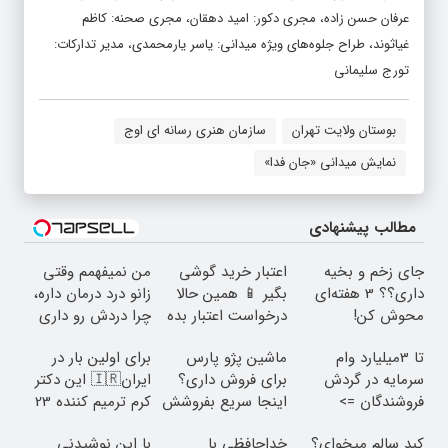
عرفان حسن زاده، مجری دکور: امید دهقان، مجری صحنه: کاظم
غیاثوند، طراح جلوه‌های ویژه میدانی: یاسر یارمحمدی، مدیر تدارکات:
تورج سلیمانی
بوستان ولایت تهران
سازمان هنری رسانه ای اوج
نمایش میدانی «جان فدا»
مطالب پیشنهادی
جای زخم و بخیه
اعتبار خرید گوشی
من نمیفهمم وقتی
داری؟؟ 3 هفته‌ای
بگیر 📱 همین حالا
زانو درد درمان داره،
محوش کن!
درخواست اعتبار بده
چرا دردش رو داری
🎯
تحمل میکنی؟❗
تا 3میلیارد وام
ماشین پژو پارس
برای اولین بار در
سرمایه در گردش
برای فروش داری؟
ایران🇮🇷 این دکتر
فروشندگان =>
اینجا سریع بفروشش
کرم ترمیم کننده 23
فروشگاهت رو ثبت
روزه ساخت!
کبد سالم میخوای؟
خداحافظی با
با این نوشیدنی
کن