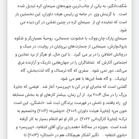
شگفت‌انگیز، به یکی ار جالب‌ترین چهره‌های سینمای کره تبدیل شده
است. با گزینش وی در جامه ی رئیس هیات داوران، این نخستین بار
است که نماینده ای از سینمای کره‌ در چنین نقشی در کن دیده می
شود.
سینمای پارک چان-ووک، با خشونتِ جسمانی، روحیهٔ عصیان‌گر و شکوهِ
باروک‌وارش، سینمایی از جسارت‌های بی‌پایان در روایت، در سبک و
درچالش اخلاقی را در بر می گیرد.. با این حال، او هرگز از برد نمادین و
اجتماعی آثارش که تماشاگران را در جهان‌هایی تاریک و آزارنده غرق
می‌کند، دور نمی شود. سفری که گاه ترسناک و گاه لذت‌بخش، گاه
اروتیک… و گاه همهٔ این‌ها با هم می شود.
گفتنی است که ماجرای او در کن با «پیرپسر» آغاز شد. فیلمی که جایزهٔ
بزرگ را در سال ۲۰۰۴ برد. از آن زمان، بیشترِ کارهای او به بخش مسابقه
ای راه یافتند و نامش در فهرست برندگان ثبت شد: «تشنگی، این است
خون من» (جایزهٔ هیئت داوران ۲۰۰۹)، «دوشیزه» (۲۰۱۶) و«تصمیم به
ترک» (جایزهٔ کارگردانی ۲۰۲۲). در اثار او تم انتقام بسیار به کار گرفته
شده است به‌ویژه در سه‌گانهٔ «همدردی برای آقای انتقام»، «پیرپسر» و
«بانوی انتقام» . تأثیر آشکار هیچکاک هم در «استاکر» (۲۰۱۳) تا