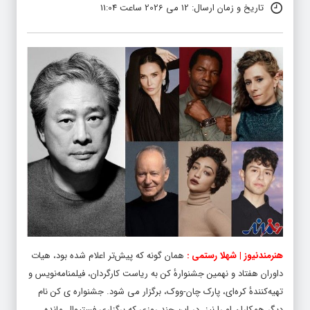
تاریخ و زمان ارسال: 12 می 2026 ساعت 11:04
هنرمندنیوز | شهلا رستمی :
همان‌ گونه که پیش‌تر اعلام شده بود، هیات
داوران هفتاد و نهمین جشنوارهٔ کن به ریاست کارگردان، فیلمنامه‌نویس و
تهیه‌کنندهٔ کره‌ای، پارک چان-ووک، برگزار می شود. جشنواره ی کن نام
دیگر همکاران او را نیز، در این چند روزی که برگزاری فستیوال مانده