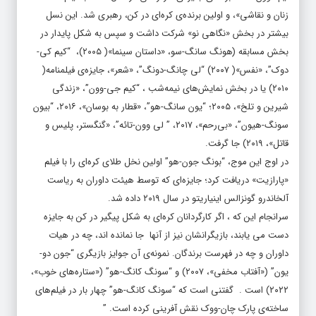
زنان و نقاشی»، و اولین برنده‌ی کره‌ای در کن، رهبری ‌شد. این نسل
بیشتر در بخش «نگاهی نو» شرکت داشت و سپس به‌ شکل پایدار در
بخش مسابقه (هونگ سانگ-سو، «داستان سینما»( ۲۰۰۵)، “کیم کی-
دوک”، «نفس»( ۲۰۰۷) “لی چانگ-دونگ”، «شعر»، جایزه‌ی فیلمنامه(
۲۰۱۰) یا در بخش نمایش‌های نیمه‌شب ، “کیم جی-وون”، «زندگی
شیرین و تلخ»، ۲۰۰۵؛ “یون سانگ-هو”، «قطار به بوسان»، ۲۰۱۶، “بیون
سونگ-هیون”، «بی‌رحم»، ۲۰۱۷، ” لی وون-تائه”، «گنگستر، پلیس و
قاتل»، ۲۰۱۹) جا گرفت.
در اوج این موج، “بونگ جون-هو” اولین نخل طلای کره‌ای را با فیلم
«پارازیت» دریافت کرد؛ جایزه‌ای که توسط هیئت داوران به ریاست
آلخاندرو گونزالس اینیاریتو در سال ۲۰۱۹ داده شد.
سرانجام این که ، اگر کارگردانان کره‌ای به شکل پیگیر در کن به جایزه
دست می یابند، بازیگرانشان نیز از آنها جا نمانده اند، چه در هیات
داوران و چه در فهرست برندگان. نمونه‌ی آن جوایز بازیگری “جون دو-
یون” («آفتاب مخفی»، ۲۰۰۷) و “سونگ کانگ-هو” («ستاره‌های خوب»،
۲۰۲۲) است . گفتنی است که “سونگ کانگ-هو” چهار بار در فیلم‌های
ساخته‌ی پارک چان-ووک نقش آفرینی کرده است. ”