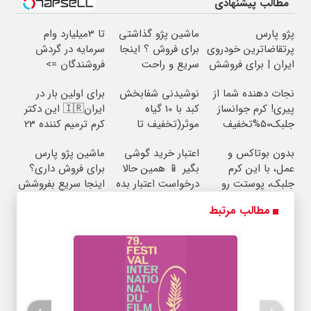
مطالب پیشنهادی
پژو پارس
ماشین پژو گذاشتی
تا 3میلیارد وام
پرتقاضاترین خودروی
برای فروش ؟ اینجا
سرمایه در گردش
ایران | برای فروشش
سریع و راحت
فروشندگان =>
فرصت رو از دست
بفروش
فروشگاهت رو ثبت
نجات دهنده شما از
نوشیدنی شفابخش
برای اولین بار در
نده!
کن
پیری! کرم جوانساز
کبد با 10 گیاه
ایران🇮🇷 این دکتر
جلبک50%تخفیف
موثر(تخفیف تا
کرم ترمیم کننده 23
امشب)
روزه ساخت!
بدون بوتاکس و
اعتبار خرید گوشی
ماشین پژو پارس
عمل، با این کرم
بگیر 📱 همین حالا
برای فروش داری؟
جلبک، پوستت رو
درخواست اعتبار بده
اینجا سریع بفروشش
جوان کن
🎯
مطالب مرتبط