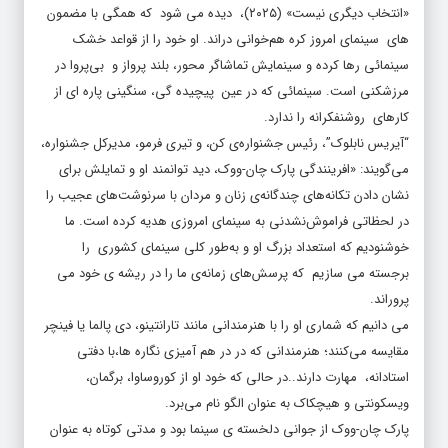
«انتخاب دیگری نیست» (۲۰۲۵)، دیده می شود که همگی با مضمون
های سینمای امروز کره هم‌خوانی دراند. او خود را از قواعد خشک
سینمائی رها کرده و سینمایش تماشاگر محور، بلند پرواز و بی‌پروا در
مرزشکنی است. سینمائی که در عین پیچیده گی، سنگینی پاره ای از
کارهای روشنفکرانه را ندارد.
“آیریس نابلوک”، رئیس جشنواره‌ی کن، و تیری فرمو، مدیرکل جشنواره،
می‌گویند: «افرینندگی پارک چان-ووک، دید توانمند او و تمایلش برای
نشان دادن تکانه‌های چندگانه‌ی زنان و مردان با سرنوشت‌های عجیب را
در لحظاتی فراموش‌نشدنی به سینمای امروزی هدیه کرده است. ما
خوشنودیم که استعداد بزرگ او و به‌طور کلی سینمای کشوری را
برجسته می سازیم که پرسش‌های زمانه‌ی ما را در ریشه ی خود می
پروراند.
می دانیم که شماری او را با هنرمندانی مانند تارانتینو، دی پالما یا فینچر
مقایسه می‌کنند؛ هنرمندانی که در در هم آمیزی نگاره ها،با دفتی
استادانه، مهارت دارند..در حالی که خود او از کوروساوا، برگمان،
ویسکونتی و هیچکاک به عنوان الگو نام می‌برد.
پارک چان-ووک از جوانی دلخسته ی سینما بود و مدتی کوتاه به عنوان