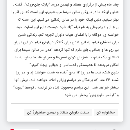
چند ماه پیش از برگزاری هفتاد و نهمین دوره، “پارک چان-ووک”، گفت :
«دلیل اینکه ما در تاریکی سالن سینما می‌نشینیم، این است که نور اثر را
بهتر ببینیم. دلیل اینکه خود را در سالن زندانی می‌کنیم، این است که
روح از راه پنجره‌ای به نام فیلم آزاد شود. دوست دارم این اسارت خود
خواسته ی دوگانه را با اعضای هیات داوران تجربه کنم: زندانی شدن
برای تماشای فیلم، زندانی شدن برای گفتگو درباره‌ی فیلم. در این دوران
بیزاری ها و جدائی، باور دارم که تنها گردهم آمدن در سالن سینما برای
تماشای یک فیلم، با همزمان کردن نفس‌ها و ضربان قلب‌هایمان، به ما
امکان می‌دهد تا همبستگی احساسی و جهانی ایجاد کنیم.”
بدون شک، قلب‌ها در روز ۱۲ مه‌ی آینده به شدت خواهند زد و در روز
شنبه ۲۳ مه، که برندگان در مراسم پایانی اعلام خواهند شد، تپش آنها
بیشتر خواهد شد. این مراسم به‌صورت زنده در فرانسه ، توسط “بروت”
و “فرانس تلویزیون” پخش می شود.
جشنواره کن
هیئت داوران هفتاد و نهمین جشنوارهٔ کن