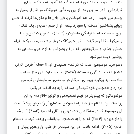
منتقد کار کرد، اما با دیدن فیلم «سرگیجه» آلفرد هیچکاک، رویای
کارگردانی را در سر پروراند. از این رو تأثیر هیچکاک در آثار او بسیار به
چشم می خورد: از در هم آمیختن برخی پلان‌ها و دکورها گرفته تا حس
زیبایی‌شناختی آمیخته با سوررئالیسم. او از فیلم «سایه‌ی یک شک»
برای ساخت فیلم خانوادگی «استوکر» (۲۰۱۳) با نیکول کیدمن و میا
واسیکوفسکا الهام گرفت. تأثیر هیچکاک در فیلم «تصمیم به ترک»، فیلم
جنائی جذاب و سرگیجه‌آور، که در آن وسواس به اوج می‌رسد، نیز به
روشنی دیده می‌شود
وسواس، موضوعی است که در تمام فیلم‌های او، از جمله آخرین اثرش
«هیچ انتخاب دیگری نیست» (۲۰۲۵)، حضور دارد. این طنز سیاه و
شادمانه، به پیگیرد پیروزی مرگبار در جامعه‌ی سرمایه‌داری کره‌ می
پردازد و همچنین خودشیفتگی مردانه را به باد انتقاد می‌گیرد.
موضوعاتی که پیش‌تر در فیلم فمینیستی و کوئیر «آقازاده» به آن
پرداخته بود. انتقام نیز خط رابط خونین سینمای “پارک چان-ووک” است.
این موضوع که در سه‌گانه‌ ی «همدردی با آقای انتقام» (۲۰۰۲) آغاز شد ،
با «اولدبوی» (۲۰۰۴) که او را به صحنه‌ی بین‌المللی پرتاب کرد، با «انتقام
خانم» (۲۰۰۵)، ادامه یافت. در این سینمای افراطی، بازی‌های پنهان و