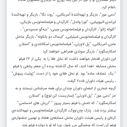
،اعلام کرد.
“دمی مور”، بازیگر و تهیه‌کنندهٔ آمریکایی، “روت نگا”، بازیگر و تهیه‌کنندهٔ
ایرلندی-اتیوپیایی، “لورا واندل”، کارگردان و فیلمنامه‌نویس بلژیکی،
“کلوئه ژائو”، کارگردان و فیلمنامه‌نویس چینی؛ “دیه‌گو سسپدس” ،
کارگردان و فیلمنامه‌نویس شیلیایی، “ایساک دو بانکوله”، بازیگر ساحل
عاجی-آمریکایی، “پل لاورتی،” فیلمنامه‌نویس اسکاتلندی و “استلان
اسکارسگورد”، بازیگر سوئدی همراهی خواهند کرد
این داوران افتخار خواهند داشت که نخل طلا را به یکی از ۲۲ فیلم
بخش مسابقه اهدا کنند، که سال گذشتنه برنده آن جعفر پناهی با فیلم
” یک تصادف ساده” بود. او نخل طلای خود را از دست “ژولیت بینوش”
، رئیس هیات داوران ۲۰۰۵ گرفت.
گرچه شماری از اعضای داوران چندان برای همه سرشناس نیستند و به
جز “دمی مور”، “پل لاورتی” (سناریست کن لوچ) و “استلان
اسکارسگورد”، که نامش با فیلم بسیار پیروز ” “ارزش های احساسی”
بیشتر برده شد، پارک چان-ووک، کارگردان، فیلمنامه‌نویس و تهیه‌کننده‌ی
کره‌ای و رئیس هیئت داوران بخش مسابقه‌ی هفتاد و نهمین جشنواره‌ی
فیلم کن است که چشمگیر می شود، چرا که او با دوازده فیلم بلند