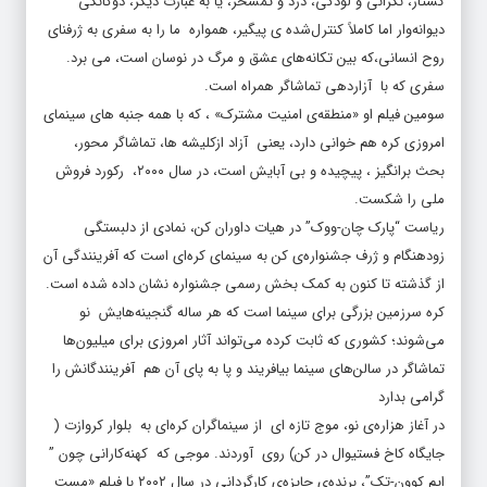
کشتار، نگرانی و لودگی، درد و تمسخر، یا به عبارت دیگر، دوگانگی
دیوانه‌وار اما کاملاً کنترل‌شده‌ ی پیگیر، همواره ما را به سفری به ژرفنای
روح انسانی،که بین تکانه‌های عشق و مرگ در نوسان است، می برد.
سفری که با آزاردهی تماشاگر همراه است.
سومین فیلم او «منطقه‌ی امنیت مشترک» ، که با همه جنبه های سینمای
امروزی کره هم خوانی دارد، یعنی آزاد ازکلیشه ها، تماشاگر محور،
بحث برانگیز ، پیچیده و بی آبایش است، در سال ۲۰۰۰، رکورد فروش
ملی را شکست.
ریاست “پارک چان-ووک” در هیات داوران کن، نمادی از دلبستگی
زودهنگام و ژرف جشنواره‌ی کن به سینمای کره‌ای است که آفرینندگی آن
از گذشته تا کنون به کمک بخش رسمی جشنواره نشان داده شده است.
کره سرزمین بزرگی برای سینما است که هر ساله گنجینه‌هایش نو
می‌شوند؛ کشوری که ثابت کرده می‌تواند آثار امروزی برای میلیون‌ها
تماشاگر در سالن‌های سینما بیافریند و پا به پای آن هم آفرینندگانش را
گرامی بدارد
در آغاز هزاره‌ی نو، موج تازه ای از سینماگران کره‌ای به بلوار کروازت (
جایگاه کاخ فستیوال در کن) روی آوردند. موجی که کهنه‌کارانی چون ”
ایم کوون-تک”، برنده‌ی جایزه‌ی کارگردانی در سال ۲۰۰۲ با فیلم «مست