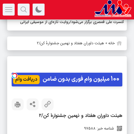
سرتیتر جدیدترین اخبار
کنسرت علی قمصری برگزار می‌شود/روایت تازه‌ای از موسیقی ایرانی
خانه
»
هیئت داوران هفتاد و نهمین جشنوارهٔ کن/۲
هیئت داوران هفتاد و نهمین جشنوارهٔ کن/۲
شناسه خبر: 97588