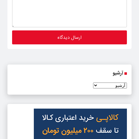
آرشیو