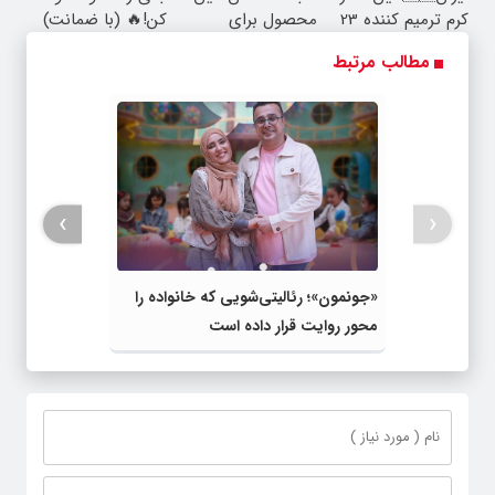
کرم ترمیم کننده 23
محصول برای
کن!🔥 (با ضمانت)
روزه ساخت!
همیشه درمانش
مطالب مرتبط
می‌کنه
›
‹
«جونمون»؛ رئالیتی‌شویی که خانواده را
محور روایت قرار داده است