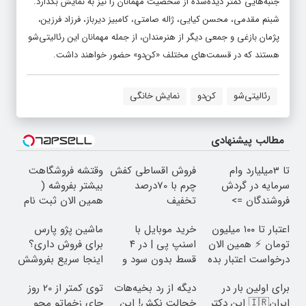
جنبه‌هایی کمتر دیده‌شده از شخصیت مهمانان را نیز به نمایش بگذارد.
شبنم مقدمی، محسن کیایی، ژاله صامتی، کامبیز دیرباز، فرزاد فرزین،
پژمان بازغی و جمعی دیگر از هنرمندان، از جمله مهمانان این رئالیتی‌شو
هستند که در قسمت‌های مختلف «کن‌دو» حضور خواهند داشت.
رئالیتی‌شو
کن‌دو
نمایش خانگی
مطالب پیشنهادی
تا 3میلیارد وام
فروش اقساطی کفش
وقتشه فروشگاهت
سرمایه در گردش
چرم با 70درصد
بیشتر بفروشه (
فروشندگان =>
تخفیف
همین الان ثبت نام
فروشگاهت رو ثبت
کن )
اعتبار تا ۱۰۰ میلیون
خرید موبایل با
ماشین پژو پارس
کن
تومان ⚡ همین الان
اسنپ پی | در ۴
برای فروش داری؟
درخواست اعتبار بده
قسط بدون سود و
اینجا سریع بفروشش
✅
کارمزد!
برای اولین بار در
دیگه از رد بخیه‌هات
توی کمتر از 20 روز
ایران🇮🇷 این دکتر
خجالت نکش! این
جای زخماتو محو