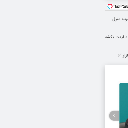
درب منزل
به اینجا بکشه
زار ✅
›