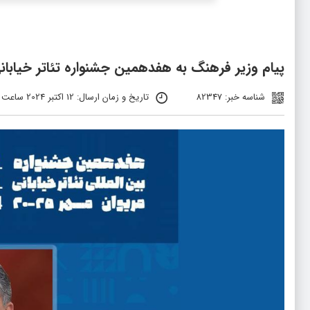
پیام وزیر فرهنگ به هفدهمین جشنواره تئاتر خیابان
شناسه خبر: 82347
تاریخ و زمان ارسال: 12 اکتبر 2024 ساعت 11:32