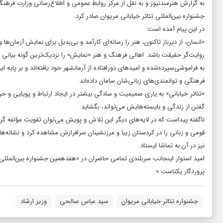
به گزارش هنرمندنیوز و به نقل از مرکز روابط عمومی و اطلاع‌رسانی وزارت فر
جشنواره بین‌المللی تئاتر خیابانی مریوان صادر کرد.
در این پیام آمده است:
«انسان، از دیرباز تاکنون، هنر را رسانه‌ای کارآمد و بی‌بدیل برای نمایش آرمان‌ه
روایت‌گر حقیقت باشد. اهالی فرهنگ و هنر «نمایش» را نزدیک‌ترین گونه بیانی ب
به‌ فراموشی‌سپرده‌شده و امیدهای دورافتاده از آرمانشهر خود یافته‌اند و بر پایه
فرهنگی و توانمندی‌های زبانی‌شان سامان داده‌اند.
«تئاتر خیابانی» به یاری صمیمیت و سادگی بیشتر در ایجاد ارتباط و پویایی و ح
گفتن از زندگی و بایسته‌هایش می‌تواند، بگشاید.
ناگفته پیداست که در لایه‌های دیگر این تلاش و پویش می‌توان تقویت مؤلفه‌ گر
قومی و زبانی را در کردستان زیبا و مرزنشینان سرافرازش مشاهده کرد و نشانه‌
نیز در آن به تماشا ایستاد.
امید استوار اینجانب سربلندی تمامی حاضران در «هفدهمین جشنواره‌ بین‌المللی ت
پروردگار یکتاست.»
جشنواره تئاتر خیابانی مریوان
سید عباس صالحی
وزیر ارشاد