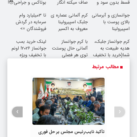
قسط بدون سود و
صاف میکنه انگار
بوتاکس و جراحی😳!
کارمزد!
20سال جوون شدی
خرید با تخفیف ویژه
جوانسازی و آبرسانی
کرم آلمانی عصاره ی
تا 3میلیارد وام
🔥
بالای پوست با
جلبک اسپیرولینا
سرمایه در گردش
اسپیرولینا
معروف به اکسیر
فروشندگان =>
جوانی!!
فروشگاهت رو ثبت
کرم جوانساز جلبک،
با کرم جوانساز
لینک خرید بمب
کن
هدیه طبیعت به
آلمانی حال پوستت
جوانساز 2026! اونم
شما(خرید با تخفیف
توی هر فصلی
با تخفیف ویژه
ویژه)
خوبه۴۵٪تخفیف
مطالب مرتبط
›
‹
تأکید نایب‌رئیس مجلس بر حل فوری