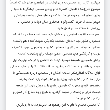
می‌گیرد. کارت زرد مجلس به وزیر ارشاد، در شرایطی صادر شد که اساساً
موضوع طرح‌شده (اجرای کنسرت‌ها و برخی مسائل فرهنگی) نه تنها از
اولویت‌های اصلی مردم نیست، بلکه در فضای فعلی جامعه، به‌راحتی
می‌توانست از طریق گفت‌وگو و هم‌فکری میان دولت و مجلس، با
رویکردی همدلانه حل و فصل شود.
رهبر معظم انقلاب اسلامی در سخنان خود به‌صراحت هشدار دادند که
مسئولان کشور باید «به‌جای تضعیف یکدیگر، تقویت‌کننده هم باشند.»
معظم‌له فرمودند: «در شرایط حساس کشور، دعواهای بی‌مورد، تضعیف
دولت و کارشکنی‌های سیاسی، سمّی مهلک برای پیشرفت است.»
ایشان همچنین همیشه توصیه کردند که «تعامل با دولت، اولویت اول
مجلس» باشد و افزودند که «پیشبرد اهداف انقلاب، تنها در سایه همدلی
قوای سه‌گانه امکان‌پذیر است.» ایشان در سخنانی درباره همبستگی با
قوای سه گانه‌ی کشور باید روزبه‌روز بیشتر شود، باید کمک بشوند؛
بخصوص قوه‌ی مجریه که بارهای زیادی را بر دوش دارد. این شایعه
درست کردن و زحمات را ندیده گرفتن، به هیچ وجه صلاح کار کشور و
آینده‌ی کشور نیست.
آیا مجلس محترم با علم به این رهنمودها، نمی‌توانست با رویکردی