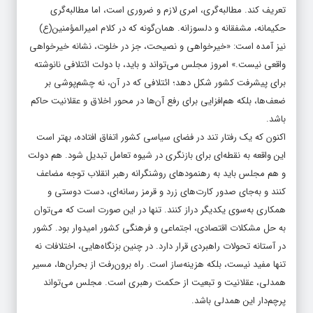
تعریف کند. مطالبه‌گری، امری لازم و ضروری است، اما مطالبه‌گری
حکیمانه، مشفقانه و دلسوزانه. همان‌گونه که در کلام امیرالمؤمنین(ع)
نیز آمده است: «خیرخواهی و نصیحت، جز در خلوت، نشانه خیرخواهی
واقعی نیست.» امروز مجلس می‌تواند و باید، با دولت ائتلافی نانوشته
برای پیشرفت کشور شکل دهد؛ ائتلافی که در آن، نه چشم‌پوشی بر
ضعف‌ها، بلکه هم‌افزایی برای رفع آن‌ها در محور اخلاق و عقلانیت حاکم
باشد.
اکنون که یک رفتار تند در فضای سیاسی کشور اتفاق افتاده، بهتر است
این واقعه به نقطه‌ای برای بازنگری در شیوه تعامل تبدیل شود. هم دولت
و هم مجلس باید به رهنمودهای روشنگرانه رهبر انقلاب توجه مضاعف
کنند و به‌جای صدور کارت‌های زرد و قرمز رسانه‌ای، دست دوستی و
همکاری به‌سوی یکدیگر دراز کنند. تنها در این صورت است که می‌توان
به حل مشکلات اقتصادی، اجتماعی و فرهنگی کشور امیدوار بود. کشور
در آستانه تحولات راهبردی قرار دارد. در چنین بزنگاه‌هایی، اختلافات نه
تنها مفید نیست، بلکه هزینه‌ساز است. راه برون‌رفت از بحران‌ها، مسیر
همدلی، عقلانیت و تبعیت از حکمت رهبری است. مجلس می‌تواند
پرچم‌دار این همدلی باشد.