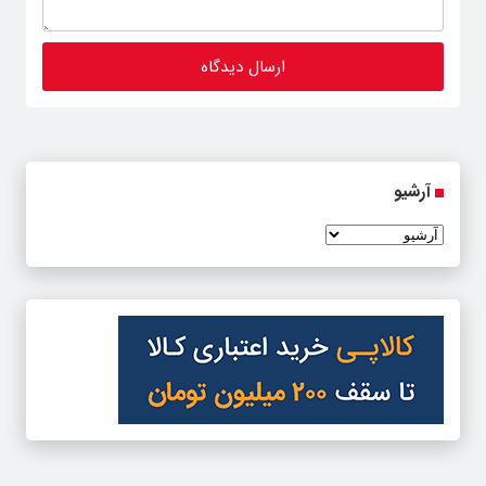
آرشیو