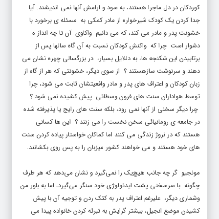
کوردکان در دل ماجرا هستند، به سود و ارامش آنها نمی اندیشند. آیا
جدا کردن یک کودک شیرخواره از مادر کمکی به مسئله ی برخورد با
خشونت پدر و مادر می کند، که می دانیم واکاوی آن تا چه انداز ه
دشوار است چرا که واکنش کودکان نسبت به آن گاه سالها پس از
برتابیدن این شکنجه ها، به دللایل بسیار، در بزرگسالی چهره نشان می
دهند و سرنوشت سازهستند ؟ از سوی دیگر، خشونتی که هر از گاه از
زبان کودکان و اعتراف های پدر و مادر وافعیتشان ثابت می شود، چرا
توسط هواداران سنت های فرون وسطائی پیش کشیده نمی شود ؟
چرا دیگر سخنی از آنها نمی رود، بلکه سنت های رایج یا پذیرفته شده
در جامعه ی رومانیائی سخن نخست را می زنند ؟ این ها کسانی
هستند که در نروژ زندگی می کنند اما کماکان خواستار پیاده کردن سنت
های خود هستند و می خواهند کشور میزبان را به پس روی بکشانند.
مونجیو گر چه جانب هیچ‌یک را نمی‌گیرد و نشان می‌دهد که هر طرف
چگونه با سرسختی پشت ایدئولوژی خود سنگر می‌گیرد، اما به باور من
وشماری دیگر، علیرغم اعتراف پدر به کتک ردن و توجیه آن با پیش
کشیدن موضع انجیل، بیشتر گرایش به تبرئه کردن خانواده پیدا می