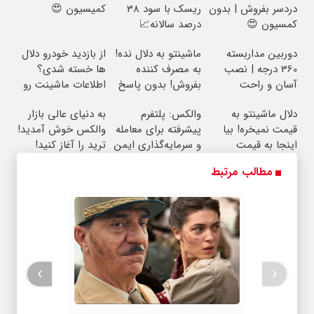
دردسر بفروش | بدون
ریسک با سود 38
کمیسیون 😍
کمسیون 😍
درصد سالانه📈
دوربین مداربسته
ماشینتو به دلال نده!
از بازدید خودرو دلال
360 درجه | نصب
به مصرف کننده
ها خسته شدی؟
آسان و راحت
بفروش! بدون پاسخ
اطلاعات ماشینت رو
به یک تماس
اینجا ثبت کن
دلال ماشینتو به
والکس: پلتفرم
به دنیای عالی بازار
قیمت نمیخره! بیا
پیشرفته برای معامله
والکس خوش آمدید!
اینجا به قیمت
و سرمایه‌گذاری ایمن
ترید را آغاز کنید!
بفروش*فقط خریدار
مطالب مرتبط
واقعی*
›
‹