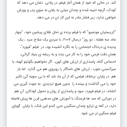
کند. در حالی که خود از همان آغاز فیلم، در پلانی نشان می دهد که
کودک، گرچه تنبیه شده و چندان میلی به رفتن به سوی پدر و پوزش
خواهی ندارد، زیر فشار مادر به این کار تن در می دهد.
“کریستیان مونجیو” که با فیلم برنده ی نخل طلای پیشین خود، “چهار
ماه، سه هقته ، دو روز” درسال ۲۰۰۷، با سردی یک سلاح سرد ، یک
پدیده ی دردناک اجتماعی را به نگاره کشیده بود، در فیلم “فیورد”،
همان دقت قرمی خود را به کار می بندد و به ریشه ی بنیاد گرائی،
احساس گناه، پاسداری از ارزش های کهن، اگر نخواهیم بگوئیم کهنه، با
میزآنسنی خوب ، ارزش های ناساگار را روبروی هم می گذارد. اما باز
هم در پایان، برخلاف فیلمی که از آن یاد شد که با بی سویه گی تاثیر
خود را می گذاشت و بیننده را بدون هیچ تردیدی به جهت گیری می
کشاند، در فیلم فیورد، سود و پاسداری از روان و تحول کودکان، آن هم
در دورانی که صد ها فرسنگ با آموزش های مدهبی قرن ها پیش فاصله
دارد، در کفه ی ترازو چندان سنگینی نمی کندو این شک، با پایان گویای
فیلم سنگین تر می شود.