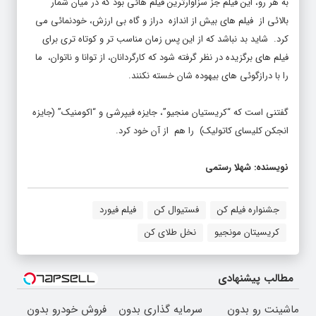
به هر رو، این فیلم جز سزاوارترین فیلم هائی بود که در میان شمار
بالائی از فیلم های بیش از اندازه دراز و گاه بی ارزش، خودنمائی می
کرد. شاید بد نباشد که از این پس زمان مناسب تر و کوتاه تری برای
فیلم های برگزیده در نظر گرفته شود که کارگردانان، از توانا و ناتوان، ما
را با درازگوئی های بیهوده شان خسته نکنند.
گفتنی است که “کریستیان منجیو”، جایزه فیپرشی و “اکومنیک” (جایزه
انجکن کلیسای کاتولیک) را هم از آن خود کرد.
نویسنده: شهلا رستمی
جشنواره فیلم کن
فستیوال کن
فیلم فیورد
کریسیتان مونجیو
نخل طلای کن
مطالب پیشنهادی
ماشینت رو بدون
سرمایه گذاری بدون
فروش خودرو بدون