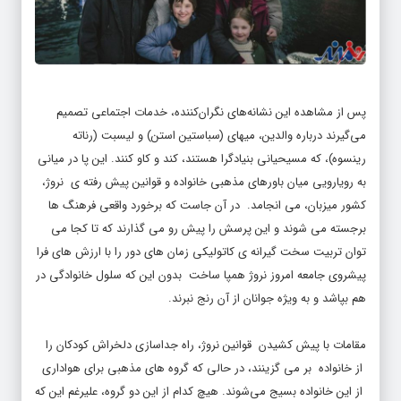
پس از مشاهده این نشانه‌های نگران‌کننده، خدمات اجتماعی تصمیم
می‌گیرند درباره والدین، میهای (سباستین استن) و لیسبت (رناته
رینسوه)، که مسیحیانی بنیادگرا هستند، کند و کاو کنند. این پا در میانی
به رویارویی میان باورهای مذهبی خانواده و قوانین پیش رفته ی نروژ،
کشور میزبان، می انجامد. در آن جاست که برخورد واقعی فرهنگ ها
برجسته می شوند و این پرسش را پیش رو می گذارند که تا کجا می
توان تربیت سخت گیرانه ی کاتولیکی زمان های دور را با ارزش های فرا
پیشروی جامعه امروز نروژ همپا ساخت بدون این که سلول خانوادگی در
هم بپاشد و به ویژه جوانان از آن رنج نبرند.
مقامات با پیش کشیدن قوانین نروژ، راه جداسازی دلخراش کودکان را
از خانواده بر می گزینند، در حالی که گروه های مذهبی برای هواداری
از این خانواده بسیج می‌شوند. هیچ کدام از این دو گروه، علیرغم این که