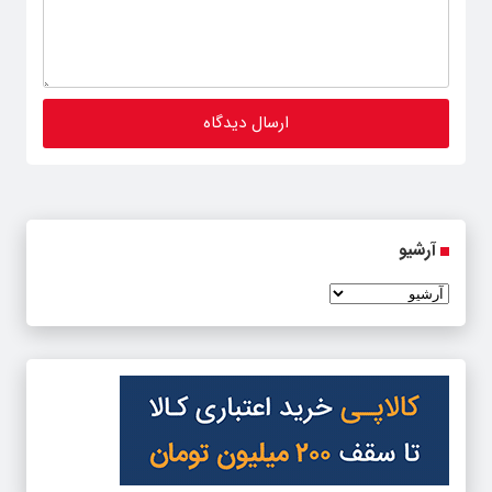
آرشیو