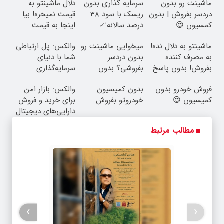
ماشینت رو بدون
سرمایه گذاری بدون
دلال ماشینتو به
دردسر بفروش | بدون
ریسک با سود 38
قیمت نمیخره! بیا
کمسیون 😍
درصد سالانه📈
اینجا به قیمت
بفروش*فقط خریدار
ماشینتو به دلال نده!
میخوایی ماشینت رو
والکس: پل ارتباطی
واقعی*
به مصرف کننده
بدون دردسر
شما با دنیای
بفروش! بدون پاسخ
بفروشی؟ بدون
سرمایه‌گذاری
به یک تماس
کمیسیون
دیجیتال
فروش خودرو بدون
بدون کمیسیون
والکس: بازار امن
کمیسیون 😍
خودروتو بفروش
برای خرید و فروش
دارایی‌های دیجیتال
مطالب مرتبط
›
‹