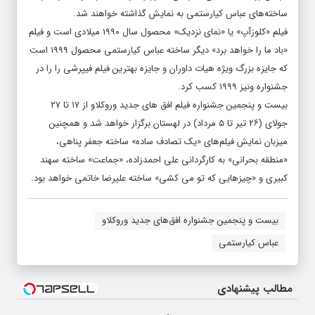
ساخته‌های عباس کیارستمی به نمایش گذاشته خواهند شد.
فیلم «کلوزآپ» یا «نمای نزدیک» محصول سال ۱۹۹۰ میلادی است و فیلم
«باد ما را خواهد برد» دیگر ساخته عباس کیارستمی محصول ۱۹۹۹ است
که جایزه بزرگ ویژه هیات داوران و جایزه بهترین فیلم فیپرشی را را در
جشنواره ونیز ۱۹۹۹ کسب کرد.
بیست و پنجمین جشنواره فیلم افق های جدید وروکلاو از ۱۷ تا ۲۷
جولای (۲۶ تیر تا ۵ مرداد) در لهستان برگزار خواهد شد و همچنین
میزبان نمایش فیلم‌های «یک تصادف ساده» ساخته جعفر پناهی،
«منطقه بحرانی» به کارگردانی علی احمدزاده، «جماعت» ساخته سهند
کبیری و «چیزهایی که تو می کشی» ساخته علیرضا خاتمی خواهد بود.
بیست و پنجمین جشنواره افق‌های جدید وروکلاو
عباس کیارستمی
مطالب پیشنهادی