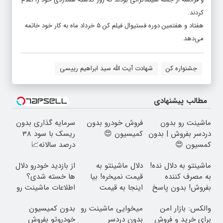
کردند.
هفتاد و هفتمین دوره فستیوال فیلم کن ۵ خرداد ماه به کار خود خاتمه
می‌دهد.
جشنواره کن
شهادت آیت الله سید ابراهیم رییسی
مطالب پیشنهادی
ماشینت رو بدون
فروش خودرو بدون
سرمایه گذاری بدون
دردسر بفروش | بدون
کمیسیون 😍
ریسک با سود 38
کمسیون 😍
درصد سالانه📈
ماشینتو به دلال نده!
دلال ماشینتو به
از بازدید خودرو دلال
به مصرف کننده
قیمت نمیخره! بیا
ها خسته شدی؟
بفروش! بدون پاسخ
اینجا به قیمت
اطلاعات ماشینت رو
به یک تماس
بفروش*فقط خریدار
اینجا ثبت کن
والکس: بازار امن
میخوایی ماشینت رو
بدون کمیسیون
واقعی*
برای خرید و فروش
بدون دردسر
خودروتو بفروش