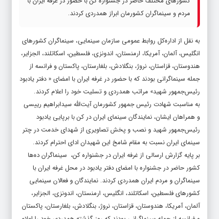
کشورهای مختلف حاضر در جشنواره کن با حضور در غرفه ایران با
مردم و سینماگران کشورمان ابراز همدردی کردند.
به نقل از اداره‌کل روابط عمومی سازمان سینمایی، سینماگران کشورهای
انگلیس، آلمان، آمریکا، ارمنستان، اندونزی، فلسطین، اسکاتلند، الجزایر،
هندوستان، قزاستان، نروژ، بنگلادش، بلغارستان، پاکستان و فرانسه از
جمله سینماگرانی بودند که با حضور در غرفه ایران با امضای « دفتر یادبود
رئیس‌جمهور شهید» مراتب همدردی و تسلیت خود را اعلام کردند.
به مناسبت شهادت رئیس جمهور کشورمان آیت‌الله سیدابراهیم رییسی
و همراهان ایشان، نمایندگان سینمای ایران در کن با برپایی یادبود
رئیس‌جمهور شهید و نصب و پخش تصاویری از شهدای خدمت در چتر
سینمای ایران نسبت به مقام شامخ این شهیدان ادای احترام کردند.
بر پایه گزارش ارسالی از غرفه ایران در جشنواره کن، سینماگران ده‌ها
کشور حاضر در جشنواره با امضای دفتر یادبود در محل غرفه ایران با
سینماگران و مردم ایران همدردی کردند. نمایندگان و فعالان سینمایی
کشورهای فلسطین، اسکاتلند، انگلیس، ارمنستان، اندونزی، الجزایر،
آلمان، آمریکا، هندوستان، قزاستان، نروژ، بنگلادش، بلغارستان، پاکستان
و فرانسه از جمله سینماگرانی بودند که روز گذشته همدردی خود را اعلام