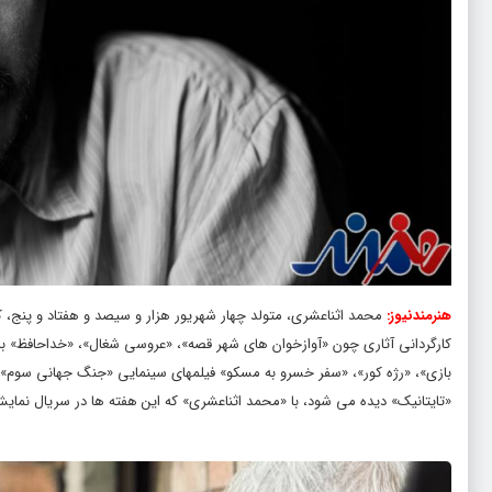
هنرمندنیوز:
محمد اثناعشری، متولد چهار شهریور هزار و سیصد و هفتاد و پنج، کارش
کارگردانی آثاری چون «آوازخوان‌ های شهر قصه»، «عروسی شغال»، «خداحافظ» ب
بازی»، «رژه کور»، «سفر خسرو به مسکو» فیلمهای سینمایی «جنگ جهانی سوم»، «ا
«تایتانیک» دیده می شود، با «محمد اثناعشری» که این هفته ها در سریال نمایش