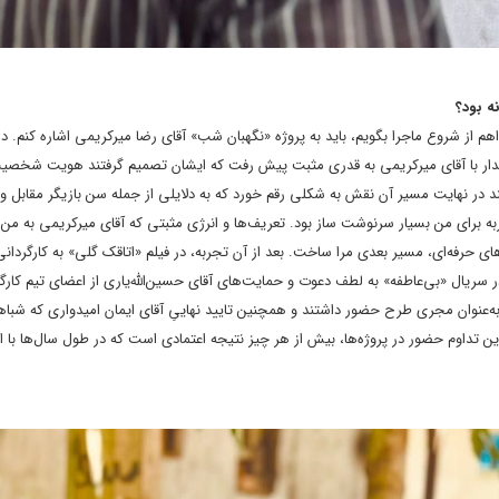
ه بود؟
م از شروع ماجرا بگویم، باید به پروژه «نگهبان شب» آقای رضا میرکریمی اشاره کنم. در 
دیدار با آقای میرکریمی به قدری مثبت پیش رفت که ایشان تصمیم گرفتند هویت شخصیت
ند در نهایت مسیر آن نقش به شکلی رقم خورد که به دلایلی از جمله سن بازیگر مقابل 
ربه برای من بسیار سرنوشت‌ ساز بود. تعریف‌ها و انرژی مثبتی که آقای میرکریمی به من 
ای حرفه‌ای، مسیر بعدی مرا ساخت. بعد از آن تجربه، در فیلم «اتاقک گلی» به کارگردان
ر سریال «بی‌عاطفه» به لطف دعوت و حمایت‌های آقای حسین‌الله‌یاری از اعضای تیم کارگ
به‌عنوان مجری طرح حضور داشتند و همچنین تایید نهاییِ آقای ایمان امیدواری که شبا
این تداوم حضور در پروژه‌ها، بیش از هر چیز نتیجه‌ اعتمادی است که در طول سال‌ها با ا