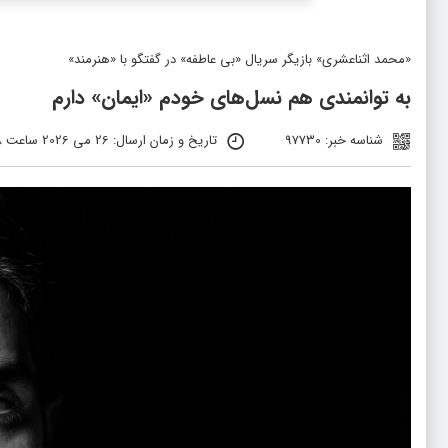
«محمد اثناعشری» بازیگر سریال «بی عاطفه» در گفتگو با «هنرمند»
به توانمندی هم‌ نسل‌های خودم «ایمان» دارم
شناسه خبر: 97730
تاریخ و زمان ارسال: 26 می 2026 ساعت 11:28