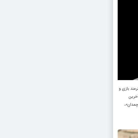
رمند بازی و
آخرین
چمدان»،