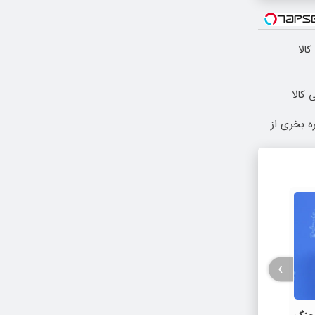
الا
 کالا
ه بخری از
›