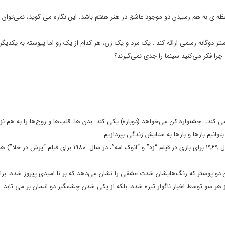
ظه ی به هم رسیدن دو موجود عاشق در هنر هفتم باشد. این نگاره می گوید، نمی‌توان م
ر دوگانه رسمی ارائه کند : یک مرد و یک زن، هر کدام از یک رو اما پیوسته به یکدیگر.
را فکر می‌کنید سینما را جدی نمی‌گیرند؟
کند، جشنواره کن می‌خواهد (دوباره) یکی کند. بدن ها، قلب‌ها و روح‌ها را به هم نز
وانیم بارها و بارها به ستایش زندگی بپردازیم.
این دو هنرمند، که هر دو جایزه بهترین بازیگری را در کن ربودند ( ترتینیان در سال ۱۹۶۹ برای بازی در قیلم “زد” و “انوک امه”، در سال ۰
 این دو پوستر که رنگ‌هایشان شدت عشقی را نشان می‌دهد که بر نا امیدی پیروز شده، بر
از هر سو توسط اخبار ناگوار تیره شده، بلکه از یکی شدن چشمگیر دو انسان بر می تابد ک