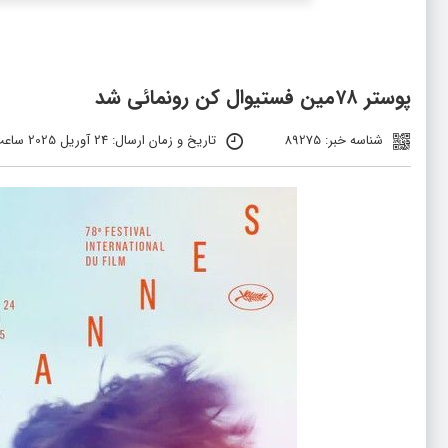
پوستر ۷۸مین فستیوال کن رونمائی شد
شناسه خبر: 89275
تاریخ و زمان ارسال: 24 آوریل 2025 ساعت 0:51