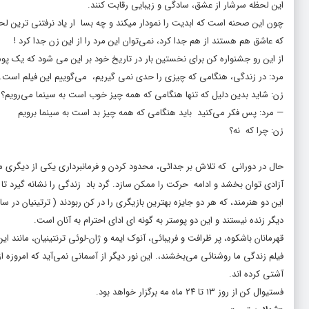
این لحظه سرشار از عشق، سادگی و زیبایی رقابت کنند.
چون این صحنه است که ابدیت را نمودار میکند و چه بسا ار یاد نرفتنی ترین لح
که عاشق هم هستند از هم جدا کرد، نمی‌توان این مرد را از این زن جدا کرد !
از این رو جشنواره کن برای نخستین بار در تاریخ خود بر این می شود که یک پوست
مرد: در زندگی، هنگامی که چیزی را حدی نمی گیریم، می‌گوییم این فیلم است. چ
زن: شاید بدین دلیل که تنها هنگامی که همه چیز خوب است به سینما می‌رویم؟
— مرد: پس فکر می‌کنید باید هنگامی که همه چیز بد است به سینما برویم
زن: چرا که نه؟
حال در دورانی که تلاش بر جدائی، محدود کردن و فرمانبرداری یکی از دیگری می 
آزادی توان بخشد و ادامه حرکت را ممکن سازد. گرد باد زندگی را نشانه گیرد تا بت
دیگر زنده نیستند و این دو پوستر به گونه ای ادای احترام به آنان است.
قهرمانان باشکوه، پر ظرافت و فریبائی، آنوک ایمه و ژان-لوئی ترنتینیان، مانند
فیلم زندگی ما روشنائی می‌بخشند،. این نور دیگر از آسمانی نمی‌آید که امروزه 
آشتی کرده اند.
فستیوال کن از روز ۱۳ تا ۲۴ ماه مه برگزار خواهد بود.