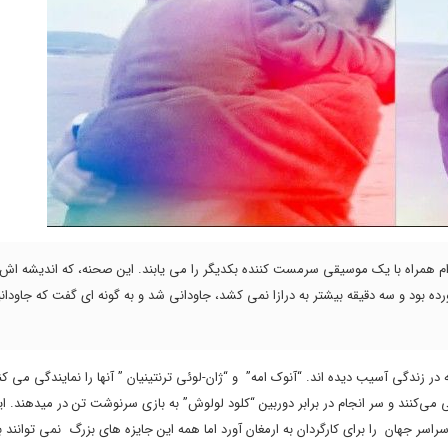
ن ابری نا ارام همراه با یک موسیقی سرمست کننده بکدیگر را می یابند. این صحنه، که اندیشه اش
ده بود و سه دقیقه بیشتر به درازا نمی کشد، جاودانی شد و به گونه ای گفت که جاودا
نگاره می کشد که در زندگی آسیب دیده اند. “آنوک امه” و “ژان-لوئی ترنتینیان ” آنها را نمایندگی می 
‌کنند و سر انجام در برابر دوربین “کلود لولوش” به بازی سرنوشت تن در میدهند. ای
و اسکار در سال ۱۹۶۷ و ده‌ها جایزه دیگر در سراسر جهان را برای کارگردان به ارمغان آورد اما همه این جایزه های بزرگ نمی توا