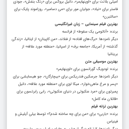
امیلی بلانت برای «اوپنهایمر»، دانیل بروکس برای «رنگ بنفش»، جودی
فاستر برای «نیاد»، جولیان مور برای «می دسامبر»، روزاموند پایک برای
«سالتبرن»
بهترین فیلم سینمایی – زبان غیرانگلیسی
برنده: «آناتومی یک سقوط» از فرانسه
دیگر نامزدها: «برگ‌های افتاده» از فنلاند، «من کاپیتان» از ایتالیا، «زندگی
گذشته» از آمریکا، «جامعه برف» از اسپانیا، «منطقه مورد علاقه» از
بریتانیا
بهترین موسیقی متن
برنده: لودویگ گورانسون برای «اوپنهایمر»
دیگر نامزدها: جرسکین فندریکس برای «بیچارگان»، جو هیسایشی برای
«پسر و مرغ ماهی‌خوار»، میکا لوی برای «منطقه مورد علاقه»، دانیل
پمبرتون برای «مرد عنکبوتی در دنیای عنکبوتی»، رابی رابرتسون برای
«قاتلان ماه کامل»
بهترین ترانه فیلم
برنده: «باربی» برای «من برای چه ساخته شدم؟» توسط بیلی آیلیش و
فینیاس
دیگر نامزدها: ۲ ترانه دیگر از «باربی»، «فیلم برادران سوپر ماریو»،