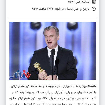
شناسه خبر: 71660
تاریخ و زمان ارسال: 8 ژانویه 2024 ساعت 9:34
هنرمندنیوز
:
به نقل از ورایتی، فیلم بیوگرافی سه ساعته کریستوفر نولان
با درجه R درباره جی رابرت اوپنهایمر، پدر بمب اتمی، برنده پنج گلدن
گلوب شد و جایزه بهترین فیلم درام را به خانه برد. کریستوفر نولان جایزه
بهترین کارگردانی را برد و جایزه بهترین بازیگر مرد نقش اصلی به کیلین