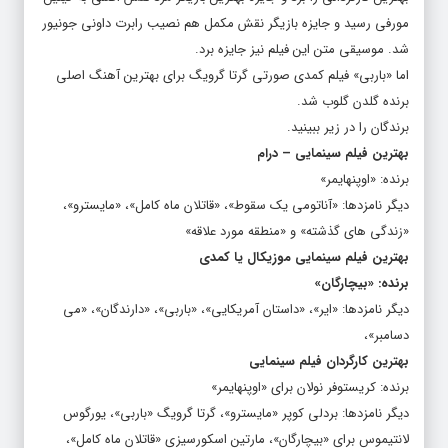
مورفی رسید و جایزه بازیگر نقش مکمل هم نصیب رابرت داونی جونیور
شد. موسیقی متن این فیلم نیز جایزه برد.
اما «باربی» فیلم کمدی صورتی گرتا گرویگ برای بهترین آهنگ اصلی
برنده گلدن گلوب شد.
برندگان را در زیر ببینید.
بهترین فیلم سینمایی – درام
برنده: «اوپنهایمر»
دیگر نامزدها: «آناتومی یک سقوط»، «قاتلان ماه کامل»، «مایسترو»،
«زندگی های گذشته» و «منطقه مورد علاقه»
بهترین فیلم سینمایی موزیکال یا کمدی
برنده: «بیچارگان»
دیگر نامزدها: «ایر»، «داستان آمریکایی»، «باربی»، «دارندگان»، «می
دسامبر»،
بهترین کارگردان فیلم سینمایی
برنده: کریستوفر نولان برای «اوپنهایمر»
دیگر نامزدها: بردلی کوپر «مایسترو»، گرتا گرویگ «باربی»، یورگوس
لانتیموس برای «بیچارگان»، مارتین اسکورسیزی «قاتلان ماه کامل»،