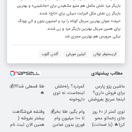
بازیگر مرد نقش مکمل هم متیو مک‌فیدن برای «جانشینی» و بهترین
بازیگر زن نقش مکل الیزابت دبیکی برای «تاج» شدند.
«بیف» عنوان بهترین سریال کوتاه را برد و استیون یئون و الی وونگ
برای همین سریال بهترین بازیگر مرد و زن شدند.
نیکی جرویس هم بهترین مجری شد.
کریستوفر نولان
کیلین مورفی
گلدن گلوب
مطالب پیشنهادی
ماشین پژو پارس
کمردرد؟ راه‌حلش
طلا قسطی شد!!!!💰
برای فروش داری؟
اینجاست، نه توی
🔥
اینجا سریع بفروشش
داروخونه
توی کمتر از 20 روز
وام بگیر، طلا بخر💰
وقتشه فروشگاهت
جای زخماتو محو
تا 100 میلیون وام
بیشتر بفروشه (
کن!🔥 (با ضمانت)
فوری بدون ضامن
همین الان ثبت نام
کن )