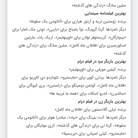
سلین سانگ «زندگی های گذشته»
بهترین فیلمنامه سینمایی
برنده: ژوستین تریه و آرتور هراری برای «آناتومی یک سقوط»
دیگر نامزدها: گرتا گرویگ، نوآ بامباخ برای «باربی»، تونی مک نامارا برای
«بیچارگان»، کریستوفر نولان برای «اوپنهایمر»، اریک راث، مارتین
اسکورسیزی برای «قاتلان ماه کامل»، سلین سانگ برای «زندگی های
گذشته»
بهترین بازیگر مرد در فیلم درام
برنده: کیلین مورفی برای «اوپنهایمر»
دیگر نامزدها: بردلی کوپر برای «مایسترو»، لئوناردو دی کاپریو برای
«قاتلان ماه کامل»، کولمن دومینگو برای «راستین»، بری کیوگان برای
«سالتبرن»، اندرو اسکات برای «همه ما غریبه ها»
بهترین بازیگر زن در فیلم درام
برنده: لیلی گلادستون برای «قاتلان ماه کامل»
دیگر نامزدها: آنت بنینگ برای «نیاد»، ساندرا هولر برای «آناتومی یک
سقوط»، گرتا لی برای «زندگی های گذشته»، کری مولیگان برای
«مایسترو»، کیلی اسپانی برای «پریسیلا»