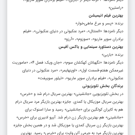
«راستین»
بهترین فیلم انیمیشن
برنده: «پسر و مرغ ماهی‌خوار»
دیگر نامزدها: «المنتال»، «مرد عنکبوتی در دنیای عنکبوتی»، «فیلم
برادران سوپر ماریو»، «سوزوم»، «آرزو»
بهترین دستاورد سینمایی و باکس آفیس
برنده: «باربی»
دیگر نامزدها: «نگهبانان کهکشان سوم»، «جان ویک: فصل ۴»، «ماموریت
غیرممکن هفتم-قسمت اول»، «اوپنهایمر»، «مرد عنکبوتی در دنیای
عنکبوتی»، «فیلم برادران سوپر ماریو»، «تیلور سوییفت»
برندگان بخش تلویزیونی
در بخش تلویزیویی «جانشینی» بهترین سریال درام شد و «خرس»
بهترین سریال موزیکال یا کمدی. جایزه بهترین بازیگر مرد سریال درام
هم به کایران کولگین برای «جانشینی» رسید و سارا اسنوک برای
«جانشینی» هم بهترین بازیگر زن درام شد. آییو ادبیری برای «خرس»
‌بهترین بازیگر زن سریال کمدی یا موزیکال شد و در همین بخش جایزه
بهترین بازیگر مرد به ‌جرمی آلن وایت برای «خرس» رسید. بهترین