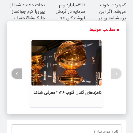
کمردردت خوب
تا 3میلیارد وام
نجات دهنده شما از
می‌شه، اگر این
سرمایه در گردش
پیری! کرم جوانساز
پرسشنامه رو پر
فروشندگان =>
جلبک50%تخفیف
کنی!!
فروشگاهت رو ثبت
مطالب مرتبط
کن
›
‹
نامزدهای گلدن گلوب ۲۰۲۶ معرفی شدند