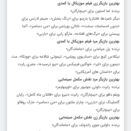
بهترین بازیگر زن فیلم موزیکال یا کمدی
برنده: اما استون برای «بیچارگان»
دیگر نامزدها: فانتازیا بارینو برای «رنگ بنفش»، جنیفر لارنس برای
«بدون احساسات سخت»، ناتالی پورتمن برای «می دسامبر»، آلما
پیستی برای «برگ‌های افتاده»، مارگو رابی برای «باربی»
بهترین بازیگر مرد فیلم موزیکال یا کمدی
برنده: پل جیامتی برای «جاماندگان»
نیکلاس کیج برای «سناریوی رویایی»، تیموتی شالامه برای «وونکا»، مت
دیمون برای «ایر»، خواکین فینیکس برای «بیو ترسیده»، جفری رایت
برای «داستان های آمریکایی»
بهترین بازیگر مرد نقش مکمل سینمایی
برنده: رابرت داونی جونیور برای «اوپنهایمر»
ویلم دافو برای «بیچارگان»، رابرت دنیرو برای «قاتلان ماه کامل»، رایان
گاسلینگ برای «باربی»، چارلز ملتون برای «می دسامبر»، مارک روفالو
برای «بیچارگان»
بهترین بازیگر زن نقش مکمل سینمایی
برنده: داواین جوی راندولف برای «جاماندگان»