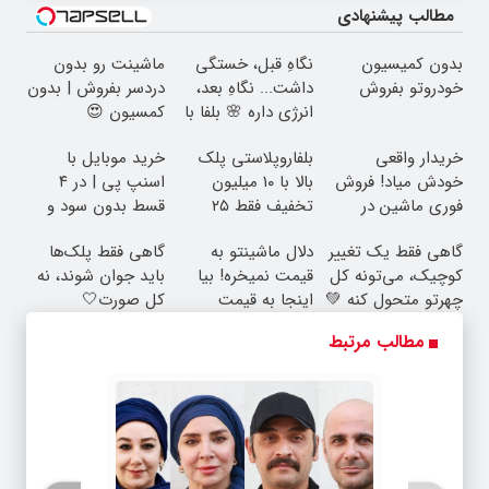
مطالب پیشنهادی
بدون کمیسیون
نگاهِ قبل، خستگی
ماشینت رو بدون
خودروتو بفروش
داشت... نگاهِ بعد،
دردسر بفروش | بدون
انرژی داره 🌸 بلفا با
کمسیون 😍
25% تخفیف
خریدار واقعی
بلفاروپلاستی پلک
خرید موبایل با
خودش میاد! فروش
بالا با ۱۰ میلیون
اسنپ پی | در ۴
فوری ماشین در
تخفیف فقط ۲۵
قسط بدون سود و
همراه مکانیک
میلیون ✅
کارمزد!
گاهی فقط یک تغییر
دلال ماشینتو به
گاهی فقط پلک‌ها
کوچیک، می‌تونه کل
قیمت نمیخره! بیا
باید جوان شوند، نه
چهرتو متحول کنه 💚
اینجا به قیمت
کل صورت🤍
تغییر طبیعی
بفروش*فقط خریدار
نتیجه‌ای طبیعی
مطالب مرتبط
واقعی*