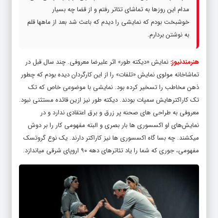
مدام این روزها به تماشای تئاتر رفتم و از قضا چه بسیار
خوشبخت بودم که نمایشی را دیدم که باعث شد بعد از ماهها قلم
به نوشتن بردارم.
هنرمندنیوز:
نمایش «دیکته طور» اثر علیرضا معروفی. چند سال قبل در
تماشاخانه مولوی نمایش «تلفات» را از این کارگردان دیده بودم که چطور
ذهن مخاطب را تسخیر کرده بود. نمایشی با موضوعی خاص که تک
تک کاراکترهایش سمپات بودند. دیکته طور نیز ازین قائده مستثنی نبود.
معروفی به طراحی های صحنه پر زرق و برق اعتقادی ندارد و در
نمایش‌های او اکسسوری ها بار بصری و البته مفهومی کار را بر دوش
میکشند. چه بسا گاه اکسسوری ها نیز کاراکتر دارند. یک نوع گروتسک
مفهومی، جوری که شما را یاد تئاترهای دهه ۹۰ اروپای شرقی میاندازد.