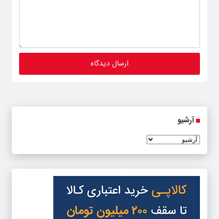
آرشیو