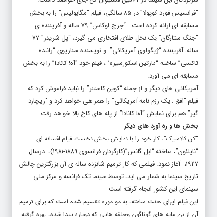
سرکردگان این سینما در ۷۷مین فستیوال کن جای خواهند داشت.
“فرانسیس فورد کوپولا” در ۸۵ سالگی، فیلم “مگاپولیس” را به بخش
مسابقه ای ارائه کرده است. “جرج لوکاس” ۷۹ ساله و آفریننده ی
“جنگ ستارگان” یک نخل طلای افتخاری می گیرد، “پل شریدر” ۷۷
ساله، آفریننده “ژیگولوی آمریکائی” و نویسنده سناریوی “راننده
تاکسی” ساخته “مارتین اسکورسیزه” ، فیلم خود “آه! کانادا” را به بخش
مسابقه ای می آورد.
آمریکائی های دیگر و از جمله “کوین کاستنر” را نباید فراموش کرد که
فیلم “افق : یک رزم نامه آمریکائی” را همراهی خواهد کرد و “ریچارد
گیر” هم برای نمایش “آه! کانادا” از پله های کاخ بالا خواهد رفت.
بخش ها و ره آورد های دیگر
“کن کلاسیک”، کار خود را با نمایش بخش نخست فیلم افسانه ای
“ناپلئون”، ساخته “ابل گانس”(کارگردان فرانسوی ۱۸۸۹-۱۹۸۱)، درسال
۱۹۲۷، آغاز نمود. فیلمی که کار ترمیم شانزده ساله ی آن بزرگترین چالش
تاریخ سینما به شمار می اید، توسط سینما تک فرانسه و مرکز ملی
سینمای این کشور انجام گرفته است.
این فیلم-اپرای هفت ساعته، به دو دوره تقسیم شده است که برای ترمیم
آن از بن مایه های گوناگون وحلقه هایی که دوباره پیدا شده، بهره گرفته