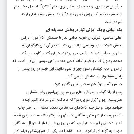
کارگردان فرانسوی برنده جایزه اسکار برای فیلم “اکتور”، امسال یک فیلم
انیمیشن به نام “پر ارزش ترین کالاها” را به بخش مسابقه ای ارائه
نموده است.
یک ایرانی و یک ایرانی تبار در بخش مسابقه ای
“علی عباسی” کارگردان خوب ایرانی تبار با فیلمش “کارآموز” دراین
بخش شرکت دارد وفیلمی ارائه می کند که در آن این کارگردان به
سالهای جوانی دونالد ترامپ می پردازدو در آن کند و کاو ، می کند.
محمد رسول اف ، با فیلم “دانه انجیر مقدس” نیز دومین ایرانی است که
از درون مایه فیلمش هنوز چیزی نمی دانیم. این فیلم در روز پیش از
پایان فستیوال به نمایش در می آید.
جنبش “می تو” هم سخنی برای گفتن دارد
پس از بالا گرفتن رسوائی های پی در پی پیرامون رفتار شماری
هنرپیشه، چون “ژراز دو پاردیو” که محاکمه اش در ماه اکتبر آینده
خواهد بود، و نیز چند کارگردان سرشناس دیگر، مجله “ال” خبر چاپ
یک فهرست از نام هنرپیشگانی که متهم به رفتار ناشایست با زنان شده
اند را داد. این فهرست قرار بود که در روز پیش از آغاز فستیوال همگانی
شود ، به گونه ای فراموش شد.. ظاهرا نام یکی از هنرپیشگان فیلم آغاز