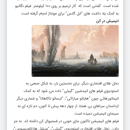
شده است. گفتنی است که کار ترمیم بر روی ۱۰۰ کیلومتر فیلم نگاتیو
به کمک یاد داشت های “ابل گانس” برای مونتاژ انجام گرفته است.
انیمیش در کن
نخل طلای افتخاری دیگر، برای نخستین بار، به شکل جمعی به
استودیوی فیلم های انیمشین “گیبلی” داده می شود که به کمک
انیماتورهائی چون “هایائو میازاکی”، “ایسائو تاکاهاتا” و شماری دیگر
ازداستان سراهای بی همتا، از چهار دهه پبش تا کنون، دم تازه ای به
سینمای انیمیشن دمیده است.
فیلم های انیمیشن تاکنون جای خوبی در فستیوال کن داشته اند. به جز
دادن نخل طلای افتخاری استودیوی “گیبلی”، “میشل هازاناویسیوس”،