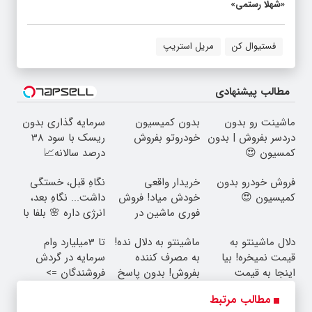
«شهلا رستمی»
فستیوال کن
مریل استریپ
مطالب پیشنهادی
ماشینت رو بدون
بدون کمیسیون
سرمایه گذاری بدون
دردسر بفروش | بدون
خودروتو بفروش
ریسک با سود 38
کمسیون 😍
درصد سالانه📈
فروش خودرو بدون
خریدار واقعی
نگاهِ قبل، خستگی
کمیسیون 😍
خودش میاد! فروش
داشت... نگاهِ بعد،
فوری ماشین در
انرژی داره 🌸 بلفا با
همراه مکانیک
25% تخفیف
دلال ماشینتو به
ماشینتو به دلال نده!
تا 3میلیارد وام
قیمت نمیخره! بیا
به مصرف کننده
سرمایه در گردش
اینجا به قیمت
بفروش! بدون پاسخ
فروشندگان =>
بفروش*فقط خریدار
به یک تماس
فروشگاهت رو ثبت
مطالب مرتبط
واقعی*
کن