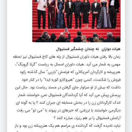
هیات دواران نه چندان چشمگیر فستیوال
زمان بالا رفتن هیات داوران فستیوال از پله های کاخ فستیوال نیز لحظه
مهمی به شمار می آید. هیات داوران امسال به ریاست “گرتا گرویگ”،
هنرپیشه و کارگردان آمریکائی که فیلمش “باربی” سال گذشته رکود
فروش را شکست، کسی چون “هیروکازو کوره ایدا” را در کنار خود
داشت که بیش از او سزاوار جای گرفتن در مسند ریاست بود. حال این
پرسش پیش می آید که آیا گردانندگان فستیوال نمی خواستند شمار
اندک کارگردانان زن را در بخش مسابقه ای جبران کنند ؟ یا به گونه ای
دیگرمی خواستند با لرزشی که خبرهای در پیوند با “می تو” می رفت
آرامش فستیوال را بر هم ریزد، مبارزه کنند ؟
نباید نادیده گرفت که گرداننده ی مراسم هم یک هنرپیشه زن بود و باز