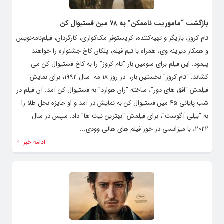
بازگشت “ماموریت ناممکن” به ۷۸ مین فستیوال کن
تام کروز، بازیگر و تهیه‌کننده، کریستوفر مک‌کواری، کارگردان، فیلم‌نامه‌نویس
و همکار دیرینه وی، همراه با تیم فیلم، پلکان‌ کاخ جشنواره را خواهند
پیمود. این فیلم برای سومین بار “تام کروز” را به کاخ فستیوال کن می
کشاند. “تام کروز” نخستین بار، در روز ۱۸ مه سال ۱۹۹۲، برای نمایش
فیلمش “افق های دور”، ساخته “ران هوارد” به فستیوال کن آمد. آن فیلم در
شب پایانی ۴۵ مین فستیوال کن به نمایش در آمد و او جایزه نخل طلا را
به “بیلی آگوست”، برای فیلمش “بهترین نیت ها” داد. سپس در سال
۲۰۲۲، با میزانسی در خور فیلم های هالی وودی...
ادامه خبر