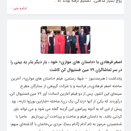
زوج بسیار مذهبی، تصمیم گرفته بودند که...
ادامه خبر
اصغر فرهادی با «داستان های موازی» خود ، بار دیگر بذر بد بینی را
در سر تماشاگران ۷۹ مین فستیوال کن کاشت
یادداشت | هنرمندنیوز – شهلا رستمی: فیلم «داستان های موازی»، آخرین
ساخته اصغر فرهادی،در فرانسه و با شرکت گروهی از ستارگان مطرح
سینمای این کشور، پس از دو فیلم آغازین کسالت آور ۷۹ مین فستیوال کن،
درآوردند که یکی از آنها «زندگی یک زن»،ساخته «شارلین بورژوا تازه»، بود.
پیش از این که به آنچه پیرامون این گزینه گفته می شود و می تواند باور
کردنی باشد، به داستان فیلم و ساخت و پرداخت آن بپردازیم. ماجرا با
شخصیتی مرموز به نام آدام (آدام بسا)، مردی بی‌خانمان با گذشته‌ای مبهم،