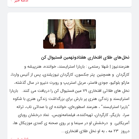
ادامه خبر
نخل‌های طلای افتخاری هفتادونهمین فستیوال کن
هنرمندنیوز | شهلا رستمی : باربارا استرایسند، خواننده، هنرپیشه و
کارگردان و همچنین پتر جکسون، کارگردان نیوزیلندی، پس از آنیس واردا،
مارکو بلوکیو، جودی فاستر، مریل استریپ و روبرت دنیرو در سال گذشته،
نخل های طلائی افتخاری ۷۹ مین فستیوال کن را دریافت می کنند. باربارا
استرایسند و زندگی هنری پر بارش برای بزرگداشت زندگی هنری با شکوه
“باربرا استرایسند” ، هنرمند اسطوره‌ای، خواننده ای با صدائی ناب، ترانه
سرا، بازیگر، کارگردان، تهیه‌کننده، فیلمنامه‌نویس، نماد درخشان رویای
آمریکایی و درخشش او در سینما و بر روی صحنه ی کمدی موزیکال ها،
درروز ۲۳ مه ، به او نخل طلای افتخاری...