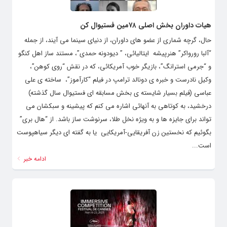
هیات داوران بخش اصلی ۷۸مین فستیوال کن
حال، گرچه شماری از عضو های داوران، از دنیای سینما می آیند، از جمله
“آلبا رورواکر” هنرپیشه ایتالیائی، ” دیودونه حمدی”، مستند ساز اهل کنگو
و “جرمی استرانگ”، بازیگر خوب آمریکائی، که در نقش “روی کوهن”،
وکیل نادرست و خبره ی دونالد ترامپ در فیلم “کارآموز”، ساخته ی علی
عباسی (فیلم بسیار شایسته ی بخش مسابقه ای فستیوال سال گذشته)
درخشید، به کوتاهی به آنهائی اشاره می کنم که پیشینه و سبکشان می
تواند برای جایزه ها و به ویژه نخل طلا، سرنوشت ساز باشد. از “هال بری”
بگوئیم که نخستین زن آفریقایی-آمریکایی یا به گفته ای دیگر سیاهپوست
است...
ادامه خبر