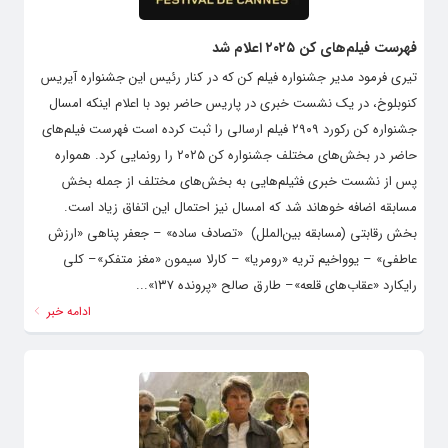
فهرست فیلم‌های کن ۲۰۲۵ اعلام شد
تیری فرمود مدیر جشنواره فیلم کن که در کنار رئیس این جشنواره آیریس
کنوبلوخ، در یک نشست خبری در پاریس حاضر بود با اعلام اینکه امسال
جشنواره کن رکورد ۲۹۰۹ فیلم ارسالی را ثبت کرده است فهرست فیلم‌های
حاضر در بخش‌های مختلف جشنواره کن ۲۰۲۵ را رونمایی کرد. همواره
پس از نشست خبری فثیلم‌هایی به بخش‌های مختلف از جمله بخش
مسابقه اضافه خوهاند شد که امسال نیز احتمال این اتفاق زیاد است.
بخش رقابتی (مسابقه بین‌الملل) «تصادف ساده» – جعفر پناهی «ارزش
عاطفی» – یوواخیم تریه «رومریا» – کارلا سیمون «مغز متفکر»– کلی
رایکارد «عقاب‌های قلعه»– طارق صالح «پرونده ۱۳۷»...
ادامه خبر