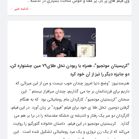
وی فیلم های پر بار، پر معنا و خوش ساخت بسیاری در گذشته...
ادامه خبر
“کریسیتان مونجیو”، همراه با ربودن نخل طلای۷۹ مین جشنواره کن،
دو جایزه دیگر را نیز از آن خود کرد
هنرمندنیوز: “وضع دنیا امروز چندان خوب نیست و من از این میراثی که
داریم برای قرزندانمان بر جا می گذاریم، چندان سرافراز نیستم “. این
سخنان “کربستیان مونجیو”، کارگردان بنام رومانیائی بود که به هنگام
گرفتن دومین تخل طلا ی خود برای فیلم “فیورد” بر زبان آورد. در این فیلم،
کارگردان دو سر یک رفتار و اندیشه ی خشکه مقدسانه را در برا بر هم می
گذارد. کریستیان مونجیو در این فیلم، داستان خانواده گئورگیو را روایت
می‌کند که از یک زن نروژی و یک مرد رومانیائی تشکیل شده است . این