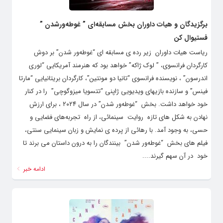
برگزیدگان و هیات داوران بخش مسابقه‌ای ” غوطه‌ورشدن ”
فستیوال کن
ریاست هیات داوران زیر رده ی مسابقه ای “غوطه‌ور شدن” بر دوش
کارگردان فرانسوی، ” لوک ژاکه” خواهد بود که هنرمند آمریکایی “لوری
اندرسون” ، نویسنده فرانسوی “تانیا دو مونتین”، کارگردان بریتانیایی “مارتا
فینس” و سازنده بازیهای ویدیویی ژاپنی “تتسویا میزوگوچی” را در کنار
خود خواهد داشت. بخش “غوطه‌ور شدن” در سال ۲۰۲۴ ، برای ارزش
نهادن به شکل های تازه روایت سینمائی، از راه تجربه‌های فضایی و
حسی، به وجود آمد. با رهائی از پرده ی نمایش و زبان سینمایی سنتی،
فیلم های بخش “غوطه‌ور شدن” بینندگان را به درون داستان می برند تا
خود در آن سهم گیرند....
ادامه خبر