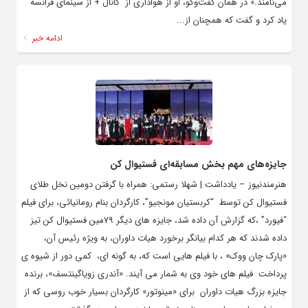
می‌نامند.» در همان گفت‌وگو، او از هواداری از کانال + از سینمای فرانسه
یاد کرد و گفت که همچنان از...
ادامه خبر
جایزه‌های مهم بخش مسابقه‌ای فستیوال کن
هنرمندنیوز – یادداشت | شهلا رستمی: همراه با گرفتن دومین نخل طلای
فستیوال کن توسط “کربستیان مونجیو”، کارگردان بنام رومانیائی، برای فیلم
“فیورد” ،که گزارش آن داده شد، جایزه های دیگر ۷۹مین فستیوال کن تیز
داده شدند که هر کدام بیانگر برخورد هیات داوران، به ویژه رئیس آن،
«پارک چان ووک» ، با فیلم هایی است که، به گونه ای، کمی دور از شیوه ی
پرداخت فیلم های خود وی به شمار می آیند. «آندری زویاگینتسف»، برنده
جایزه بزرگ هیات داوران برای «مینوتور» کارگردان بسیار خوب روسی که از