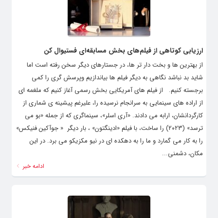
ارزیابی کوتاهی از فیلم‌های بخش مسابقه‌ای فستیوال کن
از بهترین ها و بخت دار تر ها، در جستارهای دیگر سخن رفته است اما
شاید بد نباشد نگاهی به دیگر فیلم ها بیاندازیم وپرسش گری را کمی
برجسته کنیم. از فیلم های آمریکایی بخش رسمی آغاز کنیم که ملغمه ای
از اراده های سینمایی به سرانجام نرسیده را، علیرغم پیشینه ی شماری از
کارگردانشان، ارابه می دادند. «آری اسلر»، سینماگری که از جمله «بو می
ترسد» (۲۰۲۳) را ساخت، با فیلم «ادینگتون» ، بار دیگر « جوآکین فنیکس»
را به کار می گمارد و ما را به دهکده ای در نیو مکزیکو می برد. در این
مکان، دشمنی...
ادامه خبر