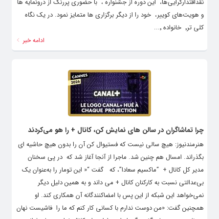
نقداقتدارگرایی‌ها، این دوره از جشنواره ، با حضوری پررنگ از درونمایه ها
و هویت‌های کوییر، خود را از دیگر برگزاری ها متمایز نمود. در یک نگاه
کلی تر٬ خانواده ٬...
ادامه خبر
چرا تماشاگران در سالن های نمایش کن، کانال + را هو می‌کردند
هنرمندنیوز: هیچ سالی نیست که فستیوال کن آن را بدون هیچ حاشیه ای
بگذراند. امسال هم چنین شد. ماجرا از آنجا آغاز شد که در پی سخنان
مدیر کل کانال + “ماکسیم سعادا”، که گفت “« این تومار را به‌عنوان یک
بی‌عدالتی نسبت به کارکنان کانال + می داند و به همین دلیل دیگر
نمی‌خواهد این شبکه از این پس با امضاکنندگانه آن همکاری کند. او
همچنین گفت: «من دوست ندارم با کسانی کار کنم که ما را فاشیست نهان