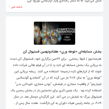
شکل می‌گیرد که به دنبال رخدادی وارد آپارتمانی بورژوآ می...
ادامه خبر
بخش مسابقه‌ای «غوطه وری» هفتادونهمین فستیوال کن
هنرمندنیوز | شهلا رستمی : برای ۷۷مین برگزاری خود، فستیوال کن دست
به برپائی یک بخش مسابقه ای تازه زد تا در آن فیلم هائی شرکت داده
شوند که از ابزارهای تازه درسینما استفاده می کنند. ریشه برپائی این
“غوطه وری” به سال ۲۰۱۷ باز می گردد که در آن “الخاندرو گونسالس
اینیاریتو” از واقعیت مجازی در فیلمش، “بودن مجازی، ناپیدائی بدن”
استفاده کرده بود. یک چنین اثری برای نخستین بار در بخش رسمی یک
فستیوال بزرگ به نمایش در می آمد. این کارگردان دوسال بعد، در سال
۲۰۱۹، در جامه رئیس هیات داوران به کن بازگشت. هفت سال پس از...