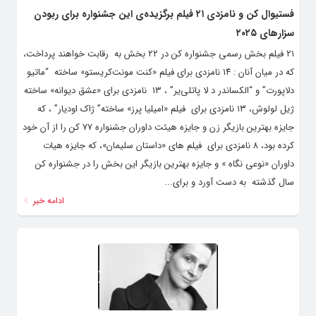
فستیوال کن و نامزدی ۲۱ فیلم برگزیده‌ی این جشنواره برای ربودن
سزار‌های ۲۰۲۵
۲۱ فیلم بخش رسمی جشنواره کن در ۲۲ بخش به رقابت خواهند پرداخت،
که در میان آنان : ۱۴ نامزدی برای فیلم «کنت مونت‌کریستو» ساخته “ماتیو
دلاپورت” و “الکساندر د لا پاتلی‌یر” ، ۱۳ نامزدی برای «عشق دیوانه» ساخته
ژیل لولوش، ۱۳ نامزدی برای فیلم «امیلیا پرز» ساخته” ژاک اودیار” ، که
جایزه بهترین بازیگر زن و جایزه هیئت داوران جشنواره ۷۷ کن را از آن خود
کرده بود، ۸ نامزدی برای فیلم های «داستان سلیمان»، که جایزه هیات
داوران «نوعی نگاه » و جایزه بهترین بازیگر این بخش را در جشنواره کن
سال گذشته به دست آورد و برای...
ادامه خبر