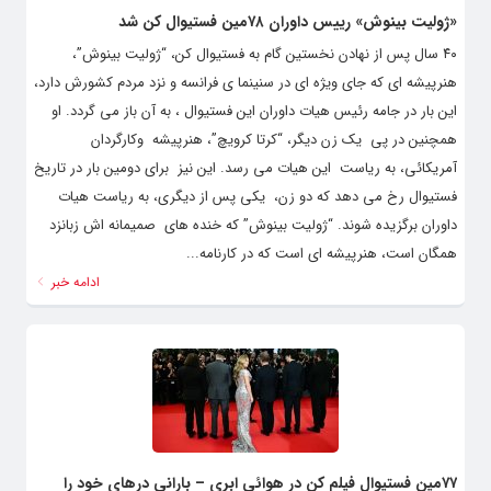
«ژولیت بینوش» رییس داوران ۷۸مین فستیوال کن شد
۴۰ سال پس از نهادن نخستین گام به فستیوال کن، “ژولیت بینوش”،
هنرپیشه ای که جای ویژه ای در سنینما ی فرانسه و نزد مردم کشورش دارد،
این بار در جامه رئیس هیات داوران این فستیوال ، به آن باز می گردد. او
همچنین در پی یک زن دیگر، “کرتا کرویچ”، هنرپیشه وکارگردان
آمریکائی، به ریاست این هیات می رسد. این نیز برای دومین بار در تاریخ
فستیوال رخ می دهد که دو زن، یکی پس از دیگری، به ریاست هیات
داوران برگزیده شوند. “ژولیت بینوش” که خنده های صمیمانه اش زبانزد
همگان است، هنرپیشه ای است که در کارنامه...
ادامه خبر
۷۷مین فستیوال فیلم کن در هوائی ابری – بارانی درهای خود را